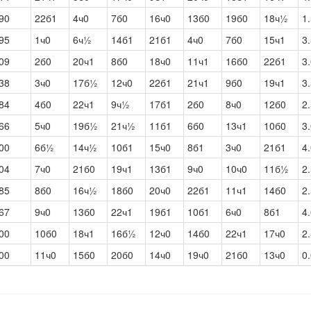
90
22б1
4ч0
7б0
16ч0
13б0
19б0
18ч½
1
95
1ч0
6ч½
14б1
21б1
4ч0
7б0
15ч1
3
09
2б0
20ч1
8б0
18ч0
11ч1
16б0
22б1
3
38
3ч0
17б½
12ч0
22б1
21ч1
9б0
19ч1
3
84
4б0
22ч1
9ч½
17б1
2б0
8ч0
12б0
2
66
5ч0
19б½
21ч½
11б1
6б0
13ч1
10б0
3
00
6б½
14ч½
10б1
15ч0
8б1
3ч0
21б1
4
04
7ч0
21б0
19ч1
13б1
9ч0
10ч0
11б½
2
85
8б0
16ч½
18б0
20ч0
22б1
11ч1
14б0
2
67
9ч0
13б0
22ч1
19б1
10б1
6ч0
8б1
4
00
10б0
18ч1
16б½
12ч0
14б0
22ч1
17ч0
2
00
11ч0
15б0
20б0
14ч0
19ч0
21б0
13ч0
0