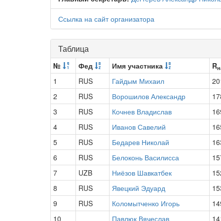
Ссылка на сайт организатора
Таблица
№
Фед
Имя участника
R
н
1
RUS
Гайдым Михаил
20
2
RUS
Ворошилов Александр
17
3
RUS
Кочнев Владислав
16
4
RUS
Иванов Савелий
16
5
RUS
Бедарев Николай
16
6
RUS
Белоконь Василисса
15
7
UZB
Ниёзов Шавкатбек
15
8
RUS
Явецкий Эдуард
15
9
RUS
Коломытченко Игорь
14
10
Павлюк Вячеслав
14