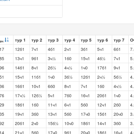
тур 1
тур 2
тур 3
тур 4
тур 5
тур 6
тур 7
О
ач
17
12б1
7ч1
4б1
2ч1
3б1
5ч1
6б1
7
85
13ч1
9б1
3ч½
1б0
15ч1
4б½
7ч1
5
96
14б1
8ч1
2б½
4ч½
1ч0
17б1
9ч1
5
51
15ч1
11б1
1ч0
3б½
12б1
2ч½
5б½
4
36
16б1
10ч1
6б0
8ч1
7ч1
1б0
4ч½
4
76
17ч½
12б½
5ч1
7б0
16ч1
20б1
1ч0
4
29
18б1
1б0
11ч1
6ч1
5б0
12ч1
2б0
4
35
19ч1
3б0
13ч1
5б0
17ч0
15б1
20ч0
3
92
20б1
2ч0
15б½
10ч0
18б1
14ч1
3б0
3
14
21ч1
5б0
17ч0
9б1
20ч0
18б1
16ч1
4