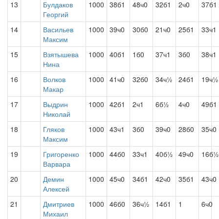
13
Булдаков
1000
38б1
48ч0
32б1
2ч0
37б1
Георгий
14
Васильев
1000
39ч0
30б0
21ч0
25б1
33ч1
Максим
15
Взятышева
1000
40б1
1б0
37ч1
3б0
38ч1
Нина
16
Волков
1000
41ч0
32б0
34ч½
24б1
19ч½
Макар
17
Выдрин
1000
42б1
2ч1
6б½
4ч0
49б1
Николай
18
Гляков
1000
43ч1
3б0
39ч0
28б0
35ч0
Максим
19
Григоренко
1000
44б0
33ч1
40б½
49ч0
16б½
Варвара
20
Демин
1000
45ч0
34б1
42ч0
35б1
43ч0
Алексей
21
Дмитриев
1000
46б0
36ч½
14б1
1
6ч0
Михаил