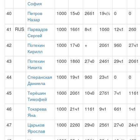
София
40
Петров
1000
15ч0
26б1
19ч½
0
0
Назар
41
RUS
Парвадов
1000
16б1
8ч1
10б0
12ч1
2б0
Сергей
42
Потехин
1000
17ч0
+
20б1
9б0
27ч1
Кирилл
43
Потехин
1000
18б0
27ч0
24б1
29ч1
20б1
Никита
44
Сперанская
1000
19ч1
9б0
23ч1
0
0
Даниела
45
Терёшин
1000
20б1
10ч0
27б1
7ч1
11б1
Тимофей
46
Токарева
1000
21ч1
11б1
9ч1
6б1
1ч1
Яна
47
Царьков
1000
22б0
29ч0
25б1
27ч0
24ч1
Ярослав