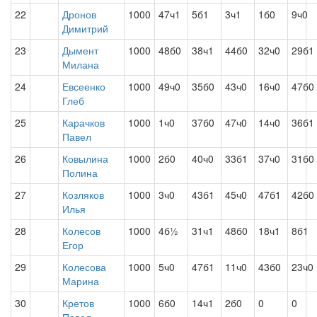
22
Дронов
1000
47ч1
5б1
3ч1
1б0
9ч0
Димитрий
23
Дымент
1000
48б0
38ч1
44б0
32ч0
29б1
Милана
24
Евсеенко
1000
49ч0
35б0
43ч0
16ч0
47б0
Глеб
25
Карачков
1000
1ч0
37б0
47ч0
14ч0
36б1
Павел
26
Ковылина
1000
2б0
40ч0
33б1
37ч0
31б0
Полина
27
Козляков
1000
3ч0
43б1
45ч0
47б1
42б0
Илья
28
Колесов
1000
4б½
31ч1
48б0
18ч1
8б1
Егор
29
Колесова
1000
5ч0
47б1
11ч0
43б0
23ч0
Марина
30
Кретов
1000
6б0
14ч1
2б0
0
0