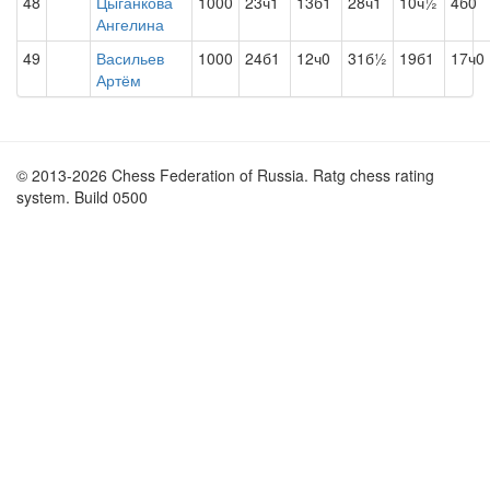
48
Цыганкова
1000
23ч1
13б1
28ч1
10ч½
4б0
Ангелина
49
Васильев
1000
24б1
12ч0
31б½
19б1
17ч0
Артём
© 2013-2026 Chess Federation of Russia. Ratg chess rating
system. Build 0500