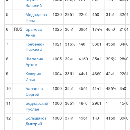
Василий
5
Медведева
1030
29б1
22ч0
4б0
31ч1
32б1
Нина
6
RUS
Брыкова
1025
30ч1
39б1
17ч½
46ч0
21б1
Анна
7
Гребенюк
1021
31б½
4ч0
36б1
45б0
34ч0
Николай
8
Шепелин
1005
32ч1
41б0
35ч1
39б½
28ч0
Артем
9
Кокорин
1004
33б1
44ч1
46б0
42ч1
22б1
Илья
10
Балашов
1000
35ч1
45б1
41ч1
48б½
3ч0
Сергей
11
Беднарский
1000
36б1
46ч0
29б1
1
45ч0
Руслан
12
Большаков
1000
37ч1
49б1
1ч0
41б0
39ч0
Дмитрий