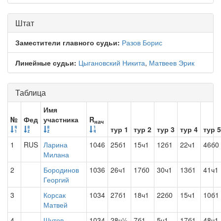
Штат
Заместители главного судьи:
Разов Борис
Линейные судьи:
Цыгановский Никита
,
Матвеев Эрик
Таблица
Имя
№
Фед
участника
R
нач
тур 1
тур 2
тур 3
тур 4
тур 5
1
RUS
Ларина
1046
25б1
15ч1
12б1
22ч1
46б0
Милана
2
Бородинов
1036
26ч1
17б0
30ч1
13б1
41ч1
Георгий
3
Корсак
1034
27б1
18ч1
22б0
15ч1
10б1
Матвей
4
Шутов
1034
28ч½
7б1
5ч1
17б1
48ч1