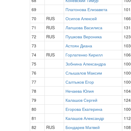
68
Коневский Тимур
100
69
Платонова Елизавета
101
70
RUS
Осипов Алексей
166
71
RUS
Лапшова Василиса
131
72
RUS
Пушкова Вероника
123
73
Астоян Диана
103
74
RUS
Горлатенко Кирилл
106
75
Зобнина Александра
100
76
Слышалов Максим
100
77
Салтыков Егор
100
78
Нечаева Юлия
104
79
Калашов Сергей
124
80
Егорова Екатерина
100
81
Калашов Александр
112
82
RUS
Бондарев Матвей
108