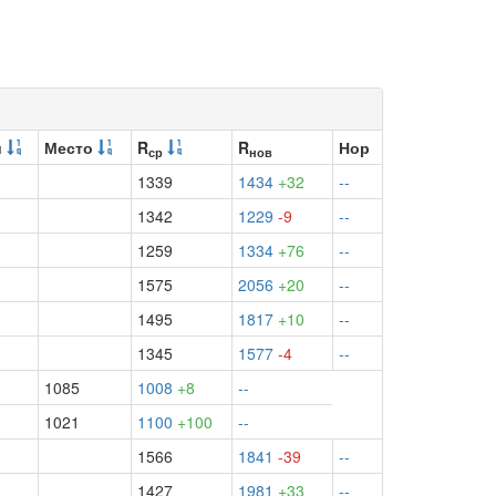
и
Место
R
R
Нор
ср
нов
1339
1434
+32
--
1342
1229
-9
--
1259
1334
+76
--
1575
2056
+20
--
1495
1817
+10
--
1345
1577
-4
--
1085
1008
+8
--
1021
1100
+100
--
1566
1841
-39
--
1427
1981
+33
--