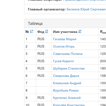
Главный организатор:
Беликов Юрий Сергееви
Таблица
№
Фед
Имя участника
R
на
1
RUS
Гагаева Мария
140
2
RUS
Осипов Игорь
123
3
RUS
Савельева Полина
125
4
RUS
Гусев Кирилл
203
5
RUS
Шубарев Станислав
180
6
RUS
Смирнова Дарья
158
7
Климычев Андрей
100
8
Воробьев Роман
100
9
RUS
Куртенко Алексей
188
10
RUS
Королёв Константин
194