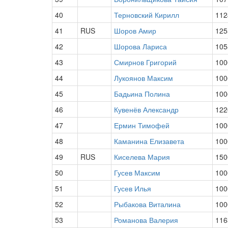
40
Терновский Кирилл
112
41
RUS
Шоров Амир
125
42
Шорова Лариса
105
43
Смирнов Григорий
100
44
Лукоянов Максим
100
45
Бадьина Полина
100
46
Кувенёв Александр
122
47
Ермин Тимофей
100
48
Каманина Елизавета
100
49
RUS
Киселева Мария
150
50
Гусев Максим
100
51
Гусев Илья
100
52
Рыбакова Виталина
100
53
Романова Валерия
116