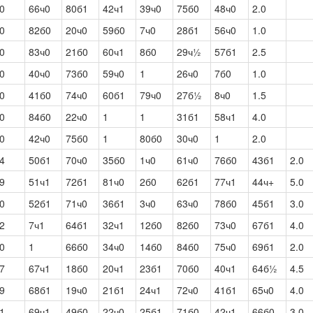
0
66ч0
80б1
42ч1
39ч0
75б0
48ч0
2.0
0
82б0
20ч0
59б0
7ч0
28б1
56ч0
1.0
0
83ч0
21б0
60ч1
8б0
29ч½
57б1
2.5
0
40ч0
73б0
59ч0
1
26ч0
7б0
1.0
0
41б0
74ч0
60б1
79ч0
27б½
8ч0
1.5
0
84б0
22ч0
1
1
31б1
58ч1
4.0
0
42ч0
75б0
1
80б0
30ч0
1
2.0
4
50б1
70ч0
35б0
1ч0
61ч0
76б0
43б1
2.0
9
51ч1
72б1
81ч0
2б0
62б1
77ч1
44ч+
5.0
0
52б1
71ч0
36б1
3ч0
63ч0
78б0
45б1
3.0
2
7ч1
64б1
32ч1
12б0
82б0
73ч0
67б1
4.0
0
1
66б0
34ч0
14б0
84б0
75ч0
69б1
2.0
7
67ч1
18б0
20ч1
23б1
70б0
40ч1
64б½
4.5
9
68б1
19ч0
21б1
24ч1
72ч0
41б1
65ч0
4.0
1
69ч1
49б0
22ч0
25б1
71б0
42ч1
66б0
3.0