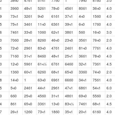
0
38ч0
47б1
51ч1
77б0
1
79ч0
81б0
3.0
1
39б0
48ч1
52б1
78ч0
45б1
80б1
36ч0
4.0
9
73ч1
32б1
9ч0
61б1
37ч1
4ч0
15б0
4.0
5
75ч1
34б1
11ч0
63б1
39ч1
6ч0
17б0
4.0
6
74б1
33ч0
10б0
62ч1
38б1
5б0
16ч0
3.0
0
70б0
28ч1
82б0
46ч0
23ч0
35б1
76ч0
2.0
5
72ч0
29б1
83ч0
47б1
24б1
81ч0
77б1
4.0
0
71б0
31ч1
84б0
48ч1
25ч1
36б1
78ч0
4.0
0
12ч0
59б1
61ч½
67б1
64б0
32ч1
73б1
4.5
0
13б0
60ч1
62б0
68ч1
65ч0
33б0
74ч0
2.0
8
14ч0
1
63ч0
69б1
66б0
34ч1
75б1
4.0
5
5ч0
24б1
44ч1
29б1
47ч1
68б1
54ч1
6.0
0
6б0
25ч0
45б0
31ч1
48б1
69ч0
55б0
2.0
4
8б1
65ч0
33б1
13ч0
83ч½
74б1
68ч1
4.5
7
26ч1
12б0
73ч1
18б0
35ч1
20ч1
61б0
4.0