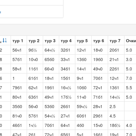
ч
тур 1
тур 2
тур 3
тур 4
тур 5
тур 6
тур 7
Очк
ч
2
56ч1
9б½
64ч½
32б1
12ч1
18ч0
20б1
5.0
8
57б1
10ч0
65б0
33ч1
13б0
19б0
21ч1
3.0
8
58ч1
11б1
66ч0
34б1
14ч1
49ч0
22б1
5.0
6
1
61б1
18ч1
15б1
9ч1
70б1
12ч1
7.0
7
79б1
62ч1
19б1
16ч½
10б0
72ч1
13б1
5.5
1
80ч1
63б1
49ч1
17б½
11ч0
71б1
14ч½
5.0
0
35б0
56ч0
53б0
26б1
59ч½
28ч1
2.5
0
81ч0
57б1
54ч½
27ч1
60б1
29б1
4.5
0
46б1
1ч½
70б1
64ч1
4б0
15ч0
18б½
4.0
8
47ч1
2б1
72ч1
65б1
5ч1
16б1
19ч1
7.0