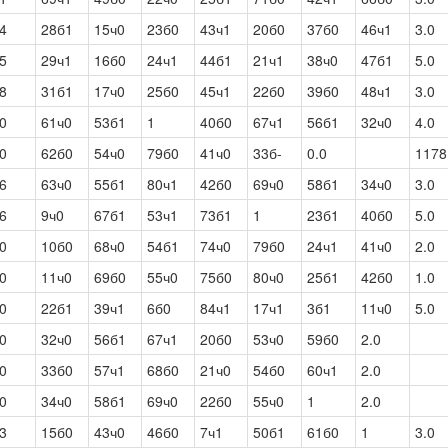
4
28б1
15ч0
23б0
43ч1
20б0
37б0
46ч1
3.0
5
29ч1
16б0
24ч1
44б1
21ч1
38ч0
47б1
5.0
8
31б1
17ч0
25б0
45ч1
22б0
39б0
48ч1
3.0
0
61ч0
53б1
1
40б0
67ч1
56б1
32ч0
4.0
0
62б0
54ч0
79б0
41ч0
33б-
0.0
1178
6
63ч0
55б1
80ч1
42б0
69ч0
58б1
34ч0
3.0
6
9ч0
67б1
53ч1
73б1
1
23б1
40б0
5.0
0
10б0
68ч0
54б1
74ч0
79б0
24ч1
41ч0
2.0
0
11ч0
69б0
55ч0
75б0
80ч0
25б1
42б0
1.0
0
22б1
39ч1
6б0
84ч1
17ч1
3б1
11ч0
5.0
0
32ч0
56б1
67ч1
20б0
53ч0
59б0
2.0
0
33б0
57ч1
68б0
21ч0
54б0
60ч1
2.0
0
34ч0
58б1
69ч0
22б0
55ч0
1
2.0
3
15б0
43ч0
46б0
7ч1
50б1
61б0
1
3.0