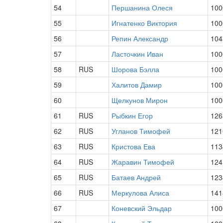
54
Першанина Олеся
100
55
Игнатенко Виктория
100
56
Репин Александр
104
57
Ласточкин Иван
100
58
RUS
Шорова Бэлла
100
59
Халитов Дамир
100
60
Щелкунов Мирон
100
61
RUS
Рыбкин Егор
126
62
RUS
Угланов Тимофей
121
63
RUS
Кристова Ева
113
64
RUS
Жаравин Тимофей
124
65
RUS
Батаев Андрей
123
66
RUS
Меркулова Алиса
141
67
Коневский Эльдар
100