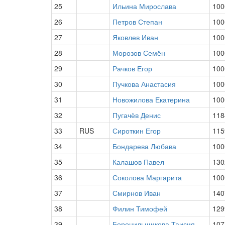
25
Ильина Мирослава
100
26
Петров Степан
100
27
Яковлев Иван
100
28
Морозов Семён
100
29
Рачков Егор
100
30
Пучкова Анастасия
100
31
Новожилова Екатерина
100
32
Пугачёв Денис
118
33
RUS
Сироткин Егор
115
34
Бондарева Любава
100
35
Калашов Павел
130
36
Соколова Маргарита
100
37
Смирнов Иван
140
38
Филин Тимофей
129
39
Боронильщикова Таисия
107