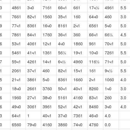
3
48б1
3ч0
71б1
66ч1
6б1
17ч½
49б1
5.5
1
76б1
82ч1
15б0
35ч1
1б0
64ч0
4б0
3.0
9
77ч1
83б1
16ч0
81б1
2ч1
65б1
5ч0
5.0
6
78б1
84ч1
17б0
36ч1
3б0
66ч1
6б½
4.5
6
53ч1
40б1
12ч1
4ч0
18б0
9б1
70ч1
5.0
0
54б1
41ч1
13б1
5б½
19ч1
10ч0
72б1
5.5
7
55ч1
42б1
14ч1
6ч½
49б0
11б½
71ч1
5.0
1
20б1
37ч1
4б0
82ч1
15ч1
1б1
9ч½
5.5
5
21ч1
38б1
5ч0
83б1
16б0
2ч1
10б0
4.0
3
18ч0
26б1
37б0
50ч1
40ч1
82б0
1ч0
3.0
6
19б0
27ч1
38ч0
51б1
41б0
83ч1
2б0
3.0
6
49ч0
30б1
39б1
52ч1
42ч1
84б0
3ч0
4.0
3
64ч1
1
40ч1
37ч0
73б1
46ч0
4.0
0
65б0
79ч0
41б0
38б0
74ч0
47б0
0.0