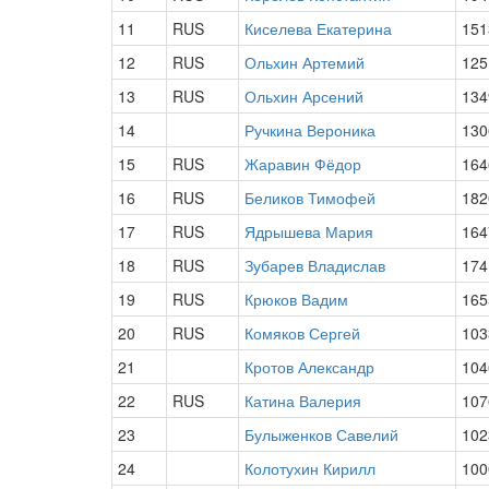
11
RUS
Киселева Екатерина
151
12
RUS
Ольхин Артемий
125
13
RUS
Ольхин Арсений
134
14
Ручкина Вероника
130
15
RUS
Жаравин Фёдор
164
16
RUS
Беликов Тимофей
182
17
RUS
Ядрышева Мария
164
18
RUS
Зубарев Владислав
174
19
RUS
Крюков Вадим
165
20
RUS
Комяков Сергей
103
21
Кротов Александр
104
22
RUS
Катина Валерия
107
23
Булыженков Савелий
102
24
Колотухин Кирилл
100