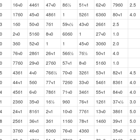
0
16ч0
44б1
47ч0
8б½
51ч1
62ч0
79б0
2.5
0
17б0
45ч0
48б1
1
52б1
63б0
80ч1
4.0
3
1б0
50ч0
7б1
59ч½
43ч0
26б1
2.5
0
2ч0
51б0
8ч0
60б0
1
27ч0
1.0
0
3б0
52ч0
1
1
45ч0
30б0
2.0
0
76ч0
28б1
26ч1
56б½
7б½
50ч1
4.0
0
77б0
29ч0
27б0
57ч1
8ч0
51б0
1.0
5
43б1
4ч0
76б½
70ч0
32б1
53ч1
82ч1
4.5
0
44ч1
5б0
77ч1
72б0
33ч0
54б1
83б1
4.0
4
45б1
6ч0
78б1
71ч0
34б1
55ч1
84ч0
4.0
1
23б0
35ч0
1б½
9б0
76ч1
12б1
37ч½
3.0
4
24ч1
81б1
2ч1
10ч0
77б1
13ч0
38б1
5.0
8
25б1
36ч1
3б1
11б0
78ч1
14б0
39ч1
5.0
0
37б0
46ч0
50б0
76ч0
43б0
1
35ч0
1.0