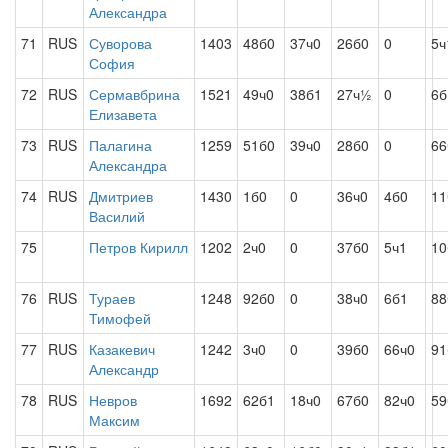
Александра
71
RUS
Суворова
1403
48б0
37ч0
26б0
0
5ч
София
72
RUS
Сермавбрина
1521
49ч0
38б1
27ч½
0
6б
Елизавета
73
RUS
Палагина
1259
51б0
39ч0
28б0
0
66
Александра
74
RUS
Дмитриев
1430
1б0
0
36ч0
4б0
11
Василий
75
Петров Кирилл
1202
2ч0
0
37б0
5ч1
10
76
RUS
Тураев
1248
92б0
0
38ч0
6б1
88
Тимофей
77
RUS
Казакевич
1242
3ч0
0
39б0
66ч0
91
Александр
78
RUS
Невров
1692
62б1
18ч0
67б0
82ч0
59
Максим