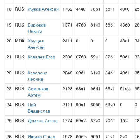
18
RUS
Жуков Алексей
1762
44ч0
78б1
55ч1
40ч0
25
19
RUS
Бирюков
1371
47б0
81ч0
58б1
43б0
28
Никита
20
MDA
Хрущев
2411
0
0
0
48ч1
34
Алексей
21
RUS
Ковалев Егор
2306
67б0
59ч1
62б1
50б1
33
22
RUS
Каваленя
2249
69б1
61ч0
64б1
49б1
35
Леонид
23
RUS
Семенков
2128
68ч1
96б1
65ч1
51ч½
95
Артём
24
RUS
Цой
2111
90ч1
60б0
63ч0
0
0
Владислав
25
RUS
Демина Алена
1774
59ч½
67ч0
70б1
1б½
18
26
RUS
Яшина Ольга
1578
60б½
90б1
71ч1
2ч0
16