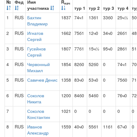
№
Фед
Имя
R
нач
участника
тур 1
тур 2
тур 3
тур 4
ту
1
RUS
Бахтин
1837
74ч1
13б1
33б0
25ч½
5
Владимир
2
RUS
Игнатов
1662
75б1
12ч0
34ч0
26б1
48
Сергей
3
RUS
Гусейнов
1807
77б1
15ч½
95ч0
28б1
51
Сергей
4
RUS
Червонный
1854
82б0
52б0
0
74ч1
7
Михаил
5
RUS
Савичев Денис
1358
83ч0
53ч0
0
75б0
71
6
RUS
Соколов
1200
84б0
54б0
0
76ч0
72
Никита
7
Соколов
1021
0
0
0
0
0
Константин
8
RUS
Иванов
1559
40ч0
55б1
11б1
67ч0
0
Александр