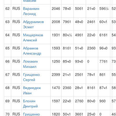
Максим
62
RUS
Варанкин
2046
78ч0
50б1
21ч0
59б½
52
Леонид
63
RUS
Абдураимов
2008
79б1
48ч0
24б1
60ч1
53
Эсмет
64
RUS
Мищеряков
1931
80ч½
49б1
22ч0
61б1
54
Алексей
65
RUS
Абрамов
1593
81б1
51ч0
23б0
96ч0
93
Александр
66
RUS
Ломакин
1250
85ч0
93ч0
0
77б1
73
Михаил
67
RUS
Грищенко
2399
21ч1
25б1
78ч1
8б1
55
Сергей
68
RUS
Ведмедюк
1470
23б0
28ч1
81б1
87ч1
58
Иван
69
RUS
Блохин
1597
22ч0
27б0
80ч0
9б0
57
Дмитрий
70
RUS
Грищенко
1820
50ч1
36б1
25ч0
0
4