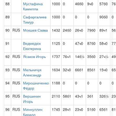
88
Мустафина
1000
0
46б0
9ч0
57б0
76
Камилла
89
Сафаргалиев
1000
0
0
0
90б0
0
Тимур
90
RUS
Мокшев Савва
1432
24б0
26ч0
79б0
89ч1
56
91
Ведмедюк
1125
0
47ч0
87б0
58ч0
77
Екатерина
92
RUS
Ясаков Игорь
1737
76ч1
14б½
35б0
27ч½
49
93
RUS
Мельничук
1634
32ч0
66б1
85б1
15ч0
65
Александр
94
RUS
Мирошниченко
1188
0
0
0
0
0
Фёдор
95
RUS
Вершинин
2110
58б1
43ч1
3б1
32б½
23
Игорь
96
RUS
Миннуллин
1745
28ч1
23ч0
51б0
65б1
81
Кирилл