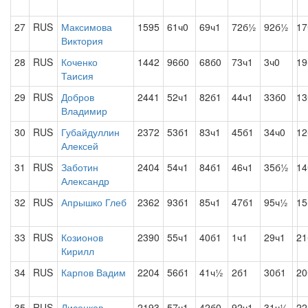
27
RUS
Максимова
1595
61ч0
69ч1
72б½
92б½
17
Виктория
28
RUS
Коченко
1442
96б0
68б0
73ч1
3ч0
19
Таисия
29
RUS
Добров
2441
52ч1
82б1
44ч1
33б0
13
Владимир
30
RUS
Губайдуллин
2372
53б1
83ч1
45б1
34ч0
12
Алексей
31
RUS
Заботин
2404
54ч1
84б1
46ч1
35б½
14
Александр
32
RUS
Апрышко Глеб
2362
93б1
85ч1
47б1
95ч½
15
33
RUS
Козионов
2390
55ч1
40б1
1ч1
29ч1
21
Кирилл
34
RUS
Карпов Вадим
2204
56б1
41ч½
2б1
30б1
20
35
RUS
Лисенков
2193
57ч1
42б0
92ч1
31ч½
22