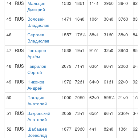
44
RUS
Мальцев
1533
18б1
11ч1
29б0
36ч0
82
Дмитрий
45
RUS
Воловей
1471
16ч0
10б1
30ч0
37б0
83
Владислав
46
Сергеев
1557
17б½
88ч1
31б0
38ч0
84
Владислав
47
RUS
Гонтарев
1538
19ч1
91б1
32ч0
39б0
85
Артём
48
RUS
Гаврилов
2079
71ч1
63б1
60ч1
20б0
2ч
Сергей
49
RUS
Никонов
1972
72б1
64ч0
61б1
22ч0
92
Андрей
50
Погодин
1000
70б0
62ч0
59б½
21ч0
1
Анатолий
51
RUS
Закревский
2059
73ч1
65б1
96ч1
23б½
3ч
Анатолий
52
RUS
Шабашев
1877
29б0
4ч1
82ч0
13б1
62
Всеволод