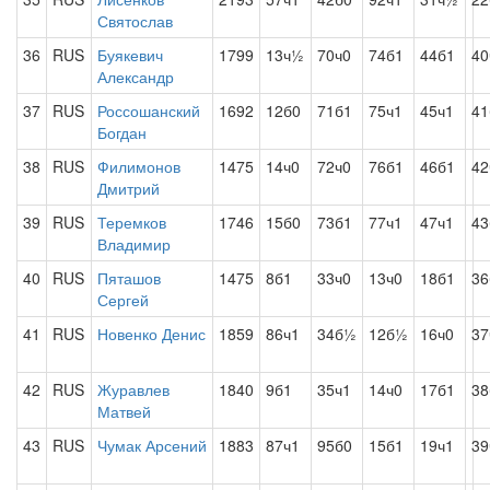
Святослав
36
RUS
Буякевич
1799
13ч½
70ч0
74б1
44б1
4
Александр
37
RUS
Россошанский
1692
12б0
71б1
75ч1
45ч1
41
Богдан
38
RUS
Филимонов
1475
14ч0
72ч0
76б1
46б1
42
Дмитрий
39
RUS
Теремков
1746
15б0
73б1
77ч1
47ч1
43
Владимир
40
RUS
Пяташов
1475
8б1
33ч0
13ч0
18б1
3
Сергей
41
RUS
Новенко Денис
1859
86ч1
34б½
12б½
16ч0
37
42
RUS
Журавлев
1840
9б1
35ч1
14ч0
17б1
38
Матвей
43
RUS
Чумак Арсений
1883
87ч1
95б0
15б1
19ч1
39