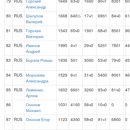
79
RUS
Горский
1649
63ч0
16б0
90ч1
83б1
6
Александр
80
RUS
Шалупов
1668
64б½
17ч1
69б1
84ч0
61
Валерий
81
RUS
Горская
1543
65ч0
19б1
68ч0
85б1
96
Виктория
82
RUS
Иванов
1995
4ч1
29ч0
52б1
78б1
44
Андрей
83
RUS
Борзов Роман
1936
5б1
30б0
53ч0
79ч0
45
84
RUS
Морозова
1529
6ч1
31ч0
54б0
80б1
46
Александра
85
RUS
Левченко
1602
66б1
32б0
93ч0
81ч0
47
Артем
86
Онохов
1031
41б0
56ч0
10ч0
0
0
Михаил
87
RUS
Онохов Егор
1123
43б0
58ч0
91ч1
68б0
0