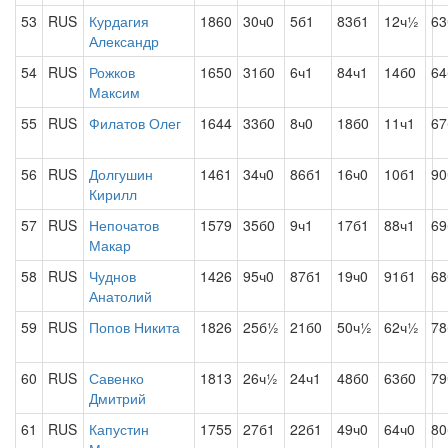
53
RUS
Курдагия
1860
30ч0
5б1
83б1
12ч½
63
Александр
54
RUS
Рожков
1650
31б0
6ч1
84ч1
14б0
64
Максим
55
RUS
Филатов Олег
1644
33б0
8ч0
18б0
11ч1
67
56
RUS
Долгушин
1461
34ч0
86б1
16ч0
10б1
90
Кирилл
57
RUS
Непочатов
1579
35б0
9ч1
17б1
88ч1
69
Макар
58
RUS
Чуднов
1426
95ч0
87б1
19ч0
91б1
68
Анатолий
59
RUS
Попов Никита
1826
25б½
21б0
50ч½
62ч½
78
60
RUS
Савенко
1813
26ч½
24ч1
48б0
63б0
7
Дмитрий
61
RUS
Капустин
1755
27б1
22б1
49ч0
64ч0
80