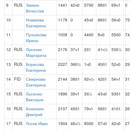
9
RUS
Заикин
1441
42ч0
57б0
88б1
69ч1
0
Вячеслав
10
Новикова
1178
0
45ч0
86б1
56ч0
75
Екатерина
11
Пульянова
1008
0
44б0
8ч0
55б0
74
Ирина
12
RUS
Лысенко
2176
37ч1
2б1
41ч½
53б½
30
Маргарита
13
RUS
Борисова
2227
36б½
1ч0
40б1
52ч0
29
Екатерина
14
FID
Смирнова
2144
38б1
92ч½
42б1
54ч1
31
Екатерина
15
RUS
Лысенко
1896
39ч1
3б½
43ч0
93б1
32
Виктория
16
RUS
Коненкин
2107
45б1
79ч1
56б1
41б1
26
Дмитрий
17
RUS
Лосев Иван
1904
46ч½
80б0
57ч0
42ч0
27