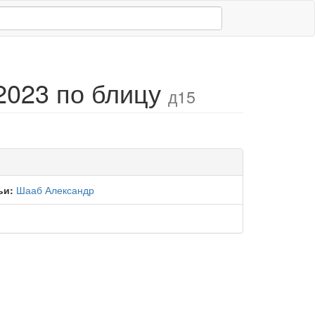
2023 по блицу
д15
ьи:
Шааб Александр