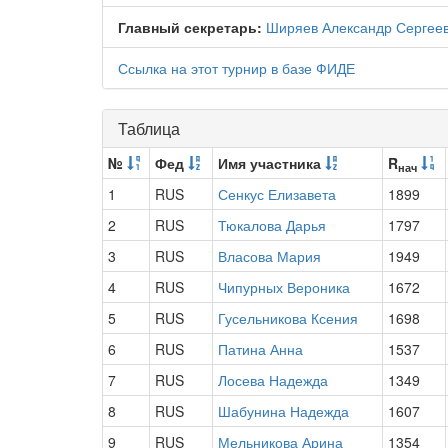
Главный секретарь:
Ширяев Александр Сергее
Ссылка на этот турнир в базе ФИДЕ
Таблица
№
Фед
Имя участника
R
нач
1
RUS
Сенкус Елизавета
1899
2
RUS
Тюкалова Дарья
1797
3
RUS
Власова Мария
1949
4
RUS
Чипурных Вероника
1672
5
RUS
Гусельникова Ксения
1698
6
RUS
Патина Анна
1537
7
RUS
Лосева Надежда
1349
8
RUS
Шабунина Надежда
1607
9
RUS
Мельникова Арина
1354