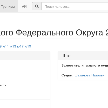
Турниры
API
ого Федерального Округа 
9
м11
м13
ю17
ю19
Штат
Заместители главного суд
Судьи:
Шаталова Наталья
асть