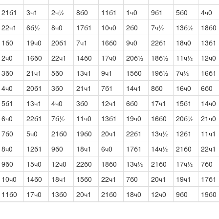
21б1
3ч1
2ч½
8б0
11б1
1ч0
9б1
5б0
4ч0
22ч1
6б½
8ч0
17б1
10ч0
2б0
7ч½
13б½
18б0
1б0
19ч0
20б1
7ч1
16б0
9ч0
22б1
18ч0
13б1
2ч0
16б0
22ч1
14б0
17ч0
20б½
18б½
11ч½
12ч0
3б0
21ч1
5б0
13ч1
9ч1
15б0
19б½
7ч½
16б1
4ч0
20б1
3б0
21ч1
7б1
14ч1
8б0
16ч0
6б0
5б1
13ч1
4ч0
3б0
12ч1
6б0
17ч1
15б1
14ч0
6ч0
22б1
7б½
11ч0
13б1
19ч0
16б0
20б½
21ч0
7б0
5ч0
21б0
19б0
20ч1
22б1
13ч½
12б1
11ч1
8ч0
12б1
9б0
18ч1
6ч0
17б1
14ч½
21б0
22ч1
9б0
15ч0
12ч0
22б0
18б0
13ч½
21б0
17ч½
7б0
10ч0
14б0
18ч1
15б0
22ч1
7б0
20ч1
19ч1
17б1
11б0
17ч0
13б0
20ч1
21б0
18ч0
12ч0
9б0
19б0