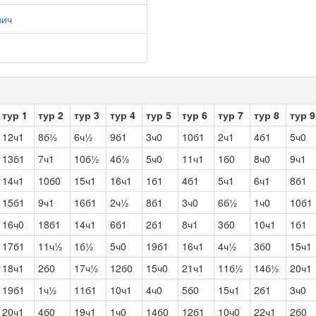
вич
тур 1
тур 2
тур 3
тур 4
тур 5
тур 6
тур 7
тур 8
тур 9
12ч1
8б½
6ч½
9б1
3ч0
10б1
2ч1
4б1
5ч0
13б1
7ч1
10б½
4б½
5ч0
11ч1
1б0
8ч0
9ч1
14ч1
10б0
15ч1
16ч1
1б1
4б1
5ч1
6ч1
8б1
15б1
9ч1
16б1
2ч½
8б1
3ч0
6б½
1ч0
10б1
16ч0
18б1
14ч1
6б1
2б1
8ч1
3б0
10ч1
1б1
17б1
11ч½
1б½
5ч0
19б1
16ч1
4ч½
3б0
15ч1
18ч1
2б0
17ч½
12б0
15ч0
21ч1
11б½
14б½
20ч1
19б1
1ч½
11б1
10ч1
4ч0
5б0
15ч1
2б1
3ч0
20ч1
4б0
19ч1
1ч0
14б0
12б1
10ч0
22ч1
2б0