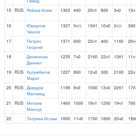
Гамид
15
RUS
Рейзов Алим
1363
4б0
20ч1
8б0
3ч0
13ч
16
Юмартов
1327
5ч½
13б1
10ч0
2ч½
3б0
Чингиз
17
Петрич
1371
6б0
22ч1
4б0
11б0
20
Георгий
18
Денисенко
1235
7ч0
21б0
22ч1
13б1
11ч
Даниил
19
RUS
Кулумбегов
1227
8б0
12ч0
3б0
21б0
22ч
Марат
20
RUS
Давудов
1199
9ч0
15б0
13ч0
22б1
17
Магомед
21
RUS
Митаев
1460
10б0
18ч1
12б0
19ч1
7б0
Мансур
22
Татриев Ислам
1000
11ч0
17б0
18б0
20ч0
19б