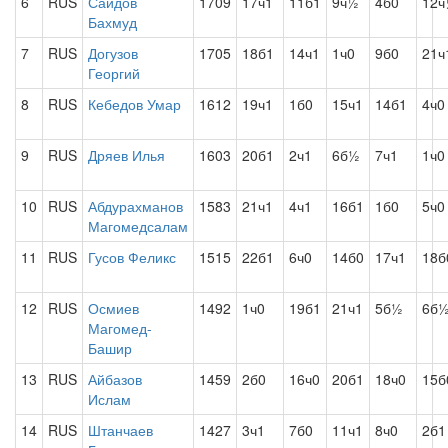
6
RUS
Саидов
1709
17ч1
11б1
9ч½
4б0
12
Бахмуд
7
RUS
Догузов
1705
18б1
14ч1
1ч0
9б0
21ч
Георгий
8
RUS
Кебедов Умар
1612
19ч1
1б0
15ч1
14б1
4ч0
9
RUS
Дряев Илья
1603
20б1
2ч1
6б½
7ч1
1ч0
10
RUS
Абдурахманов
1583
21ч1
4ч1
16б1
1б0
5ч0
Магомедсалам
11
RUS
Гусов Феликс
1515
22б1
6ч0
14б0
17ч1
18б
12
RUS
Осмиев
1492
1ч0
19б1
21ч1
5б½
6б
Магомед-
Башир
13
RUS
Айбазов
1459
2б0
16ч0
20б1
18ч0
15б
Ислам
14
RUS
Штанчаев
1427
3ч1
7б0
11ч1
8ч0
2б1