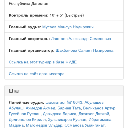
Республика Дагестан
Контроль времени:
10' + 5" (Быстрые)
Главный судья:
Мусаев Мансур Надирович
Главный секретарь:
Лаштаев Александр Семенович
Главный организатор:
Шахбанова Саният Назировна
Ссылка на этот турнир в базе ФИДЕ
Ссылка на сайт организатора
Штат
Линейные судьи:
шахматист №18043
,
Абулашев
Абулаш
,
Ахмедов Ахмед
,
Бариев Тата
,
Велиханов Артур
,
Гусейнов Руслан
,
Давыдова Лариса
,
Джакаев Джакай
,
Долгополов Кирилл
,
Зульпикаров Руслан
,
Ибрагимова
Мадина
,
Магомедов Эльдар
,
Османова Умайганат
,