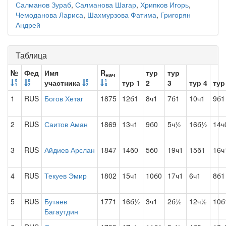
Салманов Зураб
,
Салманова Шагар
,
Хрипков Игорь
,
Чемоданова Лариса
,
Шахмурзова Фатима
,
Григорян
Андрей
Таблица
№
Фед
Имя
R
тур
тур
нач
участника
тур 1
2
3
тур 4
тур
1
RUS
Богов Хетаг
1875
12б1
8ч1
7б1
10ч1
9б1
2
RUS
Саитов Аман
1869
13ч1
9б0
5ч½
16б½
14ч
3
RUS
Айдиев Арслан
1847
14б0
5б0
19ч1
15б1
16ч
4
RUS
Текуев Эмир
1802
15ч1
10б0
17ч1
6ч1
8б1
5
RUS
Бутаев
1771
16б½
3ч1
2б½
12ч½
10б
Багаутдин