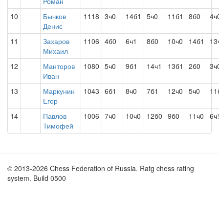
Роман
10
Бычков
1118
3ч0
14б1
5ч0
11б1
8б0
4ч
Денис
11
Захаров
1106
4б0
6ч1
8б0
10ч0
14б1
13
Михаил
12
Манторов
1080
5ч0
9б1
14ч1
13б1
2б0
3ч
Иван
13
Маркунин
1043
6б1
8ч0
7б1
12ч0
5ч0
11
Егор
14
Павлов
1006
7ч0
10ч0
12б0
9б0
11ч0
6ч
Тимофей
© 2013-2026 Chess Federation of Russia. Ratg chess rating
system. Build 0500