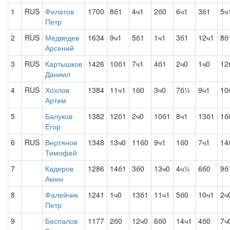
1
RUS
Филатов
1700
8б1
4ч1
2б0
6ч1
3б1
5ч
Петр
2
RUS
Медведев
1634
9ч1
5б1
1ч1
3б1
12ч1
8б
Арсений
3
RUS
Картышков
1426
10б1
7ч1
4б1
2ч0
1ч0
12
Даниил
4
RUS
Хохлов
1384
11ч1
1б0
3ч0
7б½
9ч1
10
Артем
5
Балуков
1382
12б1
2ч0
10б1
8ч1
13б1
1б
Егор
6
RUS
Вертянов
1348
13ч0
11б0
9ч1
1б0
7ч1
14
Тимофей
7
Кадеров
1286
14б1
3б0
13ч0
4ч½
6б0
9б
Амин
8
Фалейчик
1241
1ч0
13б1
11ч1
5б0
10ч1
2ч
Петр
9
Беспалов
1177
2б0
12ч0
6б0
14ч1
4б0
7ч