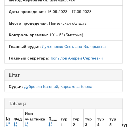
Даты проведения:
16.09.2023 - 17.09.2023
Место проведения:
Пензенская область
Контроль времени:
10' + 5" (Быстрые)
Главный судья:
Лукьяненко Светлана Валерьевна
Главный секретарь:
Копылов Андрей Сергеевич
Штат
Судьи:
Дубровин Евгений
,
Карсакова Елена
Таблица
Имя
№
Фед
участника
R
тур
тур
тур
тур
тур
нач
1
2
3
4
5
ту