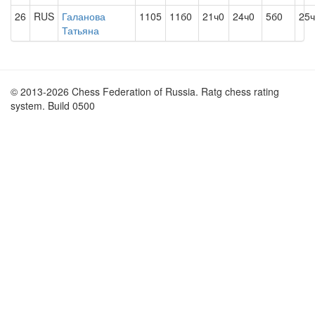
26
RUS
Галанова
1105
11б0
21ч0
24ч0
5б0
25
Татьяна
© 2013-2026 Chess Federation of Russia. Ratg chess rating
system. Build 0500