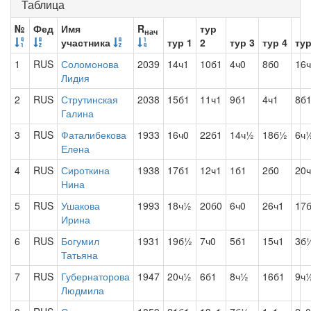
Таблица
№
Фед
Имя
R
тур
нач
участника
тур 1
2
тур 3
тур 4
тур
1
RUS
Соломонова
2039
14ч1
10б1
4ч0
8б0
16
Лидия
2
RUS
Струтинская
2038
15б1
11ч1
9б1
4ч1
8б
Галина
3
RUS
Фаталибекова
1933
16ч0
22б1
14ч½
18б½
6ч
Елена
4
RUS
Сироткина
1938
17б1
12ч1
1б1
2б0
20
Нина
5
RUS
Ушакова
1993
18ч½
20б0
6ч0
26ч1
17
Ирина
6
RUS
Богумил
1931
19б½
7ч0
5б1
15ч1
3б
Татьяна
7
RUS
Губернаторова
1947
20ч½
6б1
8ч½
16б1
9ч
Людмила