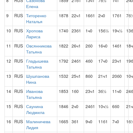
8
RUS
Сазонова
1859
21б1
13ч1
7б½
1ч1
2ч0
Елена
9
RUS
Титоренко
1878
22ч1
16б1
2ч0
17б1
7б
Наталья
10
RUS
Хропова
1740
23б1
1ч0
15б½
19ч½
13
Лариса
11
RUS
Овсянникова
1822
26ч1
2б0
16ч0
14б1
18
Татьяна
12
RUS
Гладышева
1792
24б1
4б0
17ч0
23ч1
19
Татьяна
13
RUS
Шушпанова
1532
25ч1
8б0
21ч1
20б0
10
Нина
14
RUS
Иванова
1853
1б0
23ч1
3б½
11ч0
24
Татьяна
15
RUS
Саунина
1846
2ч0
24б1
10ч½
6б0
21
Людмила
16
RUS
Малиничева
1665
3б1
9ч0
11б1
7ч0
1б
Лидия