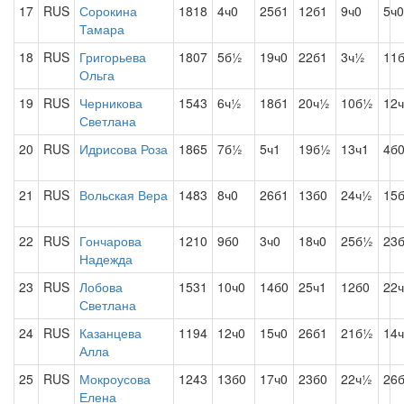
17
RUS
Сорокина
1818
4ч0
25б1
12б1
9ч0
5ч0
Тамара
18
RUS
Григорьева
1807
5б½
19ч0
22б1
3ч½
11
Ольга
19
RUS
Черникова
1543
6ч½
18б1
20ч½
10б½
12
Светлана
20
RUS
Идрисова Роза
1865
7б½
5ч1
19б½
13ч1
4б
21
RUS
Вольская Вера
1483
8ч0
26б1
13б0
24ч½
15
22
RUS
Гончарова
1210
9б0
3ч0
18ч0
25б½
23
Надежда
23
RUS
Лобова
1531
10ч0
14б0
25ч1
12б0
22
Светлана
24
RUS
Казанцева
1194
12ч0
15ч0
26б1
21б½
14
Алла
25
RUS
Мокроусова
1243
13б0
17ч0
23б0
22ч½
26
Елена