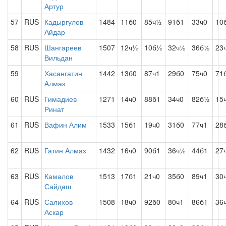
Артур
57
RUS
Кадыргулов
1484
11б0
85ч½
91б1
33ч0
10
Айдар
58
RUS
Шангареев
1507
12ч½
10б½
32ч½
36б½
23
Вильдан
59
Хасангатин
1442
13б0
87ч1
29б0
75ч0
71
Алмаз
60
RUS
Гимадиев
1271
14ч0
88б1
34ч0
82б½
15
Ринат
61
RUS
Вафин Алим
1533
15б1
19ч0
31б0
77ч1
28
62
RUS
Гатин Алмаз
1432
16ч0
90б1
36ч½
44б1
27
63
RUS
Камалов
1513
17б1
21ч0
35б0
89ч1
30
Сайдаш
64
RUS
Салихов
1508
18ч0
92б0
80ч1
86б1
36
Аскар