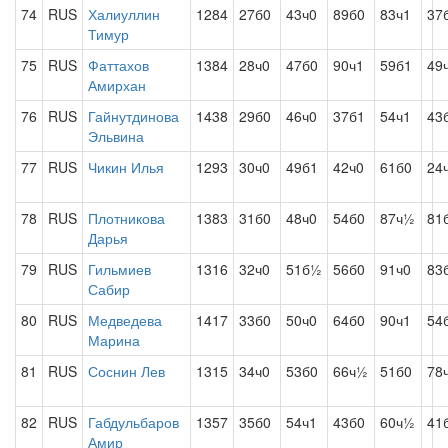
74
RUS
Халиуллин
1284
27б0
43ч0
89б0
83ч1
37
Тимур
75
RUS
Фаттахов
1384
28ч0
47б0
90ч1
59б1
49
Амирхан
76
RUS
Гайнутдинова
1438
29б0
46ч0
37б1
54ч1
43
Эльвина
77
RUS
Чикин Илья
1293
30ч0
49б1
42ч0
61б0
24
78
RUS
Плотникова
1383
31б0
48ч0
54б0
87ч½
81
Дарья
79
RUS
Гильмиев
1316
32ч0
51б½
56б0
91ч0
83
Сабир
80
RUS
Медведева
1417
33б0
50ч0
64б0
90ч1
54
Марина
81
RUS
Соснин Лев
1315
34ч0
53б0
66ч½
51б0
78
82
RUS
Габдульбаров
1357
35б0
54ч1
43б0
60ч½
41
Амир