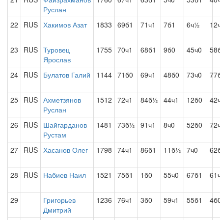
Руслан
22
RUS
Хакимов Азат
1833
69б1
71ч1
7б1
6ч½
12
23
RUS
Туровец
1755
70ч1
68б1
9б0
45ч0
58
Ярослав
24
RUS
Булатов Галий
1144
71б0
69ч1
48б0
73ч0
77
25
RUS
Ахметзянов
1512
72ч1
84б½
44ч1
12б0
42
Руслан
26
RUS
Шайгарданов
1481
73б½
91ч1
8ч0
52б0
72
Рустам
27
RUS
Хасанов Олег
1798
74ч1
86б1
11б½
7ч0
62
28
RUS
Набиев Наил
1521
75б1
1б0
55ч0
67б1
61
29
Григорьев
1236
76ч1
3б0
59ч1
55б1
4б
Дмитрий