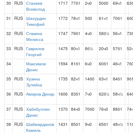
30
RUS
Стахеев
1717
77б1
2ч0
50б0
69ч1
63
Всеволод
31
RUS
Шахурдин
1772
78ч1
5б0
61ч1
70б1
6б
Тимофей
32
RUS
Стакина
1747
79б1
4ч0
58б½
56ч1
73
Мелисса
33
RUS
Гаврилов
1475
80ч1
8б½
20ч0
57б1
52
Георгий
34
Максимов
1594
81б1
6ч0
60б1
46ч1
7б
Денис
35
RUS
Хузина
1735
82ч1
14б0
63ч1
84б1
9б
Зулейха
36
RUS
Амиров Динар
1606
83б1
7ч0
62б½
58ч½
64
37
RUS
Хабибуллин
1370
84ч0
70б0
76ч0
88б1
74
Данис
38
RUS
Шаймарданов
1431
85б1
9ч0
65б1
48ч½
11
Камиль