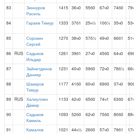
83
Зиннуров
1415
36ч0
55б0
67ч0
74б0
79
Расиль
84
Гараев Тимур
1333
37б1
25ч½
10б½
35ч0
53
85
Сорокин
1270
38ч0
57б½
49ч0
66б1
51
Сергей
86
RUS
Садыков
1261
39б1
27ч0
45б0
64ч0
69
Ильдар
87
Зайнетдинов
1231
40ч0
59б0
72ч0
78б½
66
Данияр
88
Шакиров
1177
41б0
60ч0
69б0
37ч0
90
Тимур
89
RUS
Халиуллин
1133
42ч0
65б0
74ч1
63б0
67
Дамир
90
Садыков
1093
52б0
62ч0
75б0
80б0
88
Камиль
91
Камалов
1021
44ч½
26б0
57ч0
79б1
17