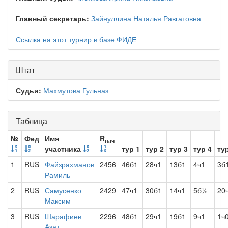
Главный секретарь:
Зайнуллина Наталья Равгатовна
Ссылка на этот турнир в базе ФИДЕ
Штат
Судьи:
Махмутова Гульназ
Таблица
№
Фед
Имя
R
нач
участника
тур 1
тур 2
тур 3
тур 4
ту
1
RUS
Файзрахманов
2456
46б1
28ч1
13б1
4ч1
3б
Рамиль
2
RUS
Самусенко
2429
47ч1
30б1
14ч1
5б½
20
Максим
3
RUS
Шарафиев
2296
48б1
29ч1
19б1
9ч1
1ч
Азат