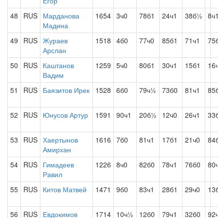
Егор
48
RUS
Марданова
1654
3ч0
78б1
24ч1
38б½
8ч
Мадина
49
RUS
Жураев
1518
4б0
77ч0
85б1
71ч1
75
Арслан
50
RUS
Каштанов
1259
5ч0
80б1
30ч1
15б1
16
Вадим
51
RUS
Баязитов Ирек
1528
6б0
79ч½
73б0
81ч1
85
52
RUS
Юнусов Артур
1591
90ч1
20б½
12ч0
26ч1
33
53
RUS
Хаертынов
1616
7б0
81ч1
17б1
21ч0
84
Амирхан
54
RUS
Гимадеев
1226
8ч0
82б0
78ч1
76б0
80
Равил
55
RUS
Китов Матвей
1471
9б0
83ч1
28б1
29ч0
13
56
RUS
Евдокимов
1714
10ч½
12б0
79ч1
32б0
92