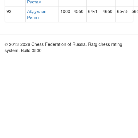
Рустам
92
Абдуллин
1000
45б0
64ч1
46б0
65ч½
56
Ринат
© 2013-2026 Chess Federation of Russia. Ratg chess rating
system. Build 0500