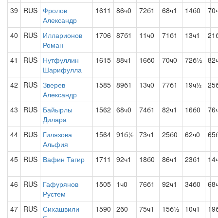
39
RUS
Фролов
1611
86ч0
72б1
68ч1
14б0
70
Александр
40
RUS
Илларионов
1706
87б1
11ч0
71б1
13ч1
21
Роман
41
RUS
Нутфуллин
1615
88ч1
16б0
70ч0
72б½
82
Шарифулла
42
RUS
Зверев
1585
89б1
13ч0
77б1
19ч½
25
Александр
43
RUS
Байырлы
1562
68ч0
74б1
82ч1
16б0
76
Дилара
44
RUS
Гилязова
1564
91б½
73ч1
25б0
62ч0
65
Альфия
45
RUS
Вафин Тагир
1711
92ч1
18б0
86ч1
23б1
14
46
RUS
Гафурянов
1505
1ч0
76б1
92ч1
34б0
68
Рустем
47
RUS
Сихашвили
1590
2б0
75ч1
15б½
10ч1
19