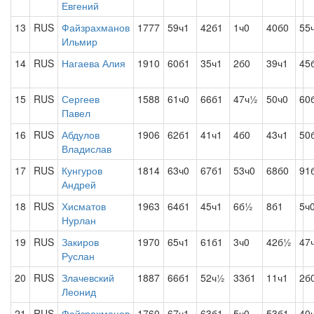
Евгений
13
RUS
Файзрахманов
1777
59ч1
42б1
1ч0
40б0
55
Ильмир
14
RUS
Нагаева Алия
1910
60б1
35ч1
2б0
39ч1
45
15
RUS
Сергеев
1588
61ч0
66б1
47ч½
50ч0
60
Павел
16
RUS
Абдулов
1906
62б1
41ч1
4б0
43ч1
50
Владислав
17
RUS
Кунгуров
1814
63ч0
67б1
53ч0
68б0
91
Андрей
18
RUS
Хисматов
1963
64б1
45ч1
6б½
8б1
5ч
Нурлан
19
RUS
Закиров
1970
65ч1
61б1
3ч0
42б½
47
Руслан
20
RUS
Злачевский
1887
66б1
52ч½
33б1
11ч1
2б
Леонид
21
RUS
Файзрахманов
1760
67ч1
63б1
5ч0
53б1
40