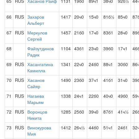
65
RUS
Хасанов Раиф
1131
19б0
89ч1
38ч0
92б½
44
66
RUS
Захаров
1417
20ч0
15ч0
81б½
85ч0
87
Альберт
67
RUS
Меркулов
1457
21б0
17ч0
83б1
28ч0
89
Сергей
68
Файзутдинов
1104
43б1
23ч0
39б0
17ч1
46
Радик
69
RUS
Хасангатина
1341
22ч0
24б0
88ч1
30б0
86
Камилла
70
RUS
Хасанов
1490
23б0
37ч1
41б1
31ч0
39
Сайяр
71
RUS
Нагаева
1338
24ч1
22б0
40ч0
49б0
59
Марьям
72
RUS
Воронцов
1285
25б0
39ч0
87б1
41ч½
26
Никита
73
RUS
Винокурова
1412
26ч½
44б0
51ч1
24б1
32
Мия