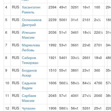
4
RUS
Хасангатин
2394
49ч1
32б1
16ч1
1б0
29
Рамиль
5
RUS
Оспенников
2239
50б1
31ч1
21б1
2ч½
18
Дмитрий
6
RUS
Илюшин
2036
51ч1
34б1
18ч½
22б½
31
Максим
7
RUS
Маркелова
1992
53ч1
36б1
22ч0
27б1
34
Любовь
8
RUS
Сабиров
1921
54б1
33ч½
26б1
18ч0
48
Темиржан
9
RUS
Богданов
1510
55ч1
38б1
23ч1
3б0
35
Аскар
10
RUS
Садыков
1606
56б½
58ч½
84ч½
47б0
57
Вадим
11
RUS
Сарбаев
2045
57ч1
40б1
27ч½
20б0
38
Максим
12
RUS
Чупахин
1906
58б½
56ч1
52б1
25ч1
22