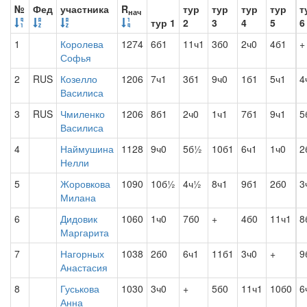
№
Фед
участника
R
тур
тур
тур
тур
т
нач
тур 1
2
3
4
5
6
1
Королева
1274
6б1
11ч1
3б0
2ч0
4б1
+
Софья
2
RUS
Козелло
1206
7ч1
3б1
9ч0
1б1
5ч1
4
Василиса
3
RUS
Чмиленко
1206
8б1
2ч0
1ч1
7б1
9ч1
5
Василиса
4
Наймушина
1128
9ч0
5б½
10б1
6ч1
1ч0
2
Нелли
5
Жоровкова
1090
10б½
4ч½
8ч1
9б1
2б0
3
Милана
6
Дидовик
1060
1ч0
7б0
+
4б0
11ч1
8
Маргарита
7
Нагорных
1038
2б0
6ч1
11б1
3ч0
+
9
Анастасия
8
Гуськова
1030
3ч0
+
5б0
11ч1
10б0
6
Анна