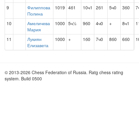
9
Филиппова
1019
4б1
10ч1
2б1
5ч0
3б0
7
Полина
10
Амеличева
1000
5ч½
9б0
4ч0
+
8ч1
1
Мария
11
Лукиян
1000
+
1б0
7ч0
8б0
6б0
1
Елизавета
© 2013-2026 Chess Federation of Russia. Ratg chess rating
system. Build 0500