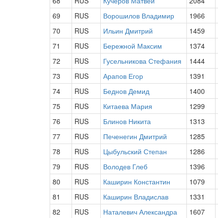
68
RUS
Кучеров Матвей
2084
69
RUS
Ворошилов Владимир
1966
70
RUS
Ильин Дмитрий
1459
71
RUS
Бережной Максим
1374
72
RUS
Гусельникова Стефания
1444
73
RUS
Арапов Егор
1391
74
RUS
Беднов Демид
1400
75
RUS
Китаева Мария
1299
76
RUS
Блинов Никита
1313
77
RUS
Печенегин Дмитрий
1285
78
RUS
Цыбульский Степан
1286
79
RUS
Володев Глеб
1396
80
RUS
Каширин Константин
1079
81
RUS
Каширин Владислав
1331
82
RUS
Наталевич Александра
1607