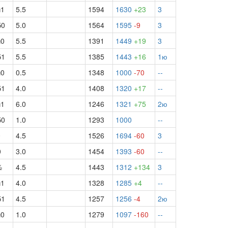
ч1
5.5
1594
1630
+23
3
б0
5.0
1564
1595
-9
3
ч0
5.5
1391
1449
+19
3
б1
5.5
1385
1443
+16
1ю
ч0
0.5
1348
1000
-70
--
б1
4.0
1408
1320
+17
--
ч1
6.0
1246
1321
+75
2ю
б0
1.0
1293
1000
--
0
4.5
1526
1694
-60
3
0
3.0
1454
1393
-60
--
½
4.5
1443
1312
+134
3
ч1
4.0
1328
1285
+4
--
б1
4.5
1257
1256
-4
2ю
ч0
1.0
1279
1097
-160
--