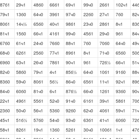
87б1
29ч1
48б0
66б1
69ч1
99ч0
26б1
102ч1
44
79ч1
13б0
64ч0
39б1
97ч0
22б0
27ч1
7б0
82
80б1
14ч½
65б0
40ч1
98б1
23ч0
28б1
8ч1
83
81ч1
15б0
66ч1
41б1
99ч0
45б1
29ч0
9б1
84
67б0
61ч1
24ч0
76б0
88ч1
7б0
70б0
64ч0
49
68ч0
62б1
25б0
77ч1
89б1
8ч1
71ч0
65б0
50
69б0
63ч1
26ч0
78б1
90ч1
9б1
72б½
66ч1
51
82ч0
58б0
79ч1
4ч1
85б½
64ч0
10б1
91б0
88
83б0
59ч0
80б1
5б½
86ч0
65б1
11ч1
92ч1
89
84ч0
60б0
81ч0
6ч1
87б½
66ч0
12б1
93б0
90
22ч1
49б1
55б1
52ч0
91ч0
61б1
39ч1
58б1
70
23б0
50ч0
56ч1
53б0
92б0
62ч0
40б1
59ч1
71
45ч1
51б½
57б0
54ч0
93ч0
63б1
41ч1
60б0
72
58ч1
82б1
19ч1
13б0
52б1
30ч0
100б1
1ч1
47