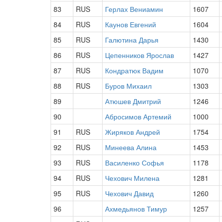
83
RUS
Герлах Вениамин
1607
84
RUS
Каунов Евгений
1604
85
RUS
Галютина Дарья
1430
86
RUS
Цепенников Ярослав
1427
87
RUS
Кондратюк Вадим
1070
88
RUS
Буров Михаил
1303
89
Атюшев Дмитрий
1246
90
Абросимов Артемий
1000
91
RUS
Жиряков Андрей
1754
92
RUS
Минеева Алина
1453
93
RUS
Василенко Софья
1178
94
RUS
Чехович Милена
1281
95
RUS
Чехович Давид
1260
96
Ахмедьянов Тимур
1257