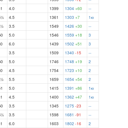
ч1
4.0
1399
1304
+60
--
б½
4.5
1361
1303
+7
1ю
ч½
3.5
1549
1426
+30
--
б0
5.0
1546
1559
+18
3
ч0
6.0
1439
1502
+51
3
1
3.5
1509
1340
-15
--
б0
5.0
1746
1748
+19
2
ч0
4.5
1754
1723
+10
2
ч½
5.5
1659
1654
+54
2
б1
5.0
1415
1391
+86
1ю
ч1
4.5
1400
1362
+47
1ю
б0
3.5
1345
1275
-23
--
б½
3.5
1598
1681
-91
--
ч1
6.0
1603
1802
-16
2