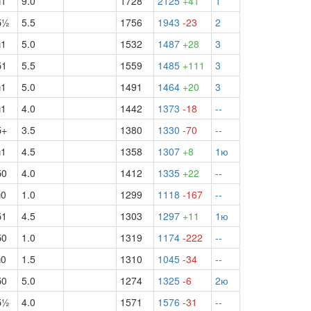
ч1
9.0
1728
2125
+41
1
б½
5.5
1756
1943
-23
2
ч1
5.0
1532
1487
+28
3
б1
5.5
1559
1485
+111
3
ч1
5.0
1491
1464
+20
3
ч1
4.0
1442
1373
-18
--
б+
3.5
1380
1330
-70
--
ч1
4.5
1358
1307
+8
1ю
б0
4.0
1412
1335
+22
--
ч0
1.0
1299
1118
-167
--
б1
4.5
1303
1297
+11
1ю
б0
1.0
1319
1174
-222
--
ч0
1.5
1310
1045
-34
--
б0
5.0
1274
1325
-6
2ю
б½
4.0
1571
1576
-31
--