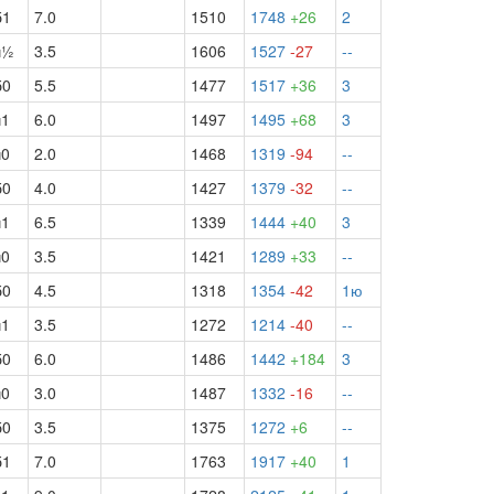
б1
7.0
1510
1748
+26
2
ч½
3.5
1606
1527
-27
--
б0
5.5
1477
1517
+36
3
ч1
6.0
1497
1495
+68
3
ч0
2.0
1468
1319
-94
--
б0
4.0
1427
1379
-32
--
ч1
6.5
1339
1444
+40
3
ч0
3.5
1421
1289
+33
--
б0
4.5
1318
1354
-42
1ю
ч1
3.5
1272
1214
-40
--
б0
6.0
1486
1442
+184
3
ч0
3.0
1487
1332
-16
--
б0
3.5
1375
1272
+6
--
б1
7.0
1763
1917
+40
1