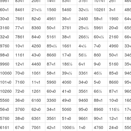
59б1
83ч1
20б1
14ч1
53ч1
31б1
101ч1
2б1
46
60ч1
84б1
21ч½
15б0
54б0
32ч½
102б1
3ч1
48
30ч0
76б1
82ч0
49б1
36ч1
24б0
58ч1
19б0
64
31б0
77ч1
83б0
50ч1
37б1
25ч½
59б1
20ч0
65
32ч0
78б1
84ч0
51б1
38ч1
26б½
60ч½
21б0
66
97б0
10ч1
42б0
85ч½
16б1
4ч½
7ч0
49б0
33
98ч0
11б1
43ч0
86б0
17ч0
5б½
8б0
50ч1
34
99б0
12ч1
44б0
87ч1
18б½
6ч1
9ч0
51б0
35
100б0
70ч0
10б1
58ч1
39ч½
33б1
4б½
85ч0
94
101ч0
71б0
11ч1
59б0
40б0
34ч0
5ч0
86б0
95
102б0
72ч0
12б1
60ч0
41ч0
35б1
6б½
87ч1
96
55б0
36ч0
61б0
33б0
49ч0
94б0
88ч1
10ч0
16
56ч0
37б0
62ч0
34ч1
50б0
95ч0
89б0
11б½
17
57б0
38ч0
63б1
35б1
51ч0
96б1
90ч1
12ч1
18
61б1
67ч0
70б1
42ч1
100б½
1ч0
47б0
24ч0
55