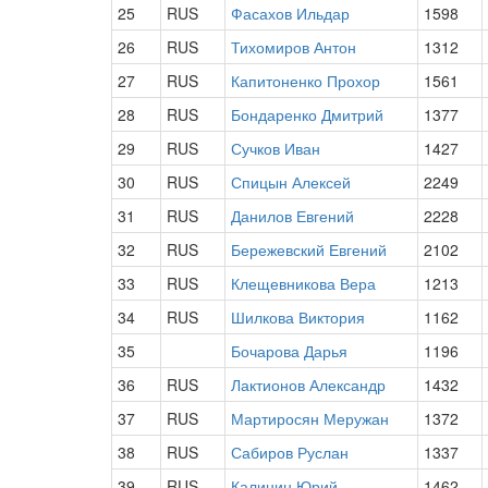
25
RUS
Фасахов Ильдар
1598
26
RUS
Тихомиров Антон
1312
27
RUS
Капитоненко Прохор
1561
28
RUS
Бондаренко Дмитрий
1377
29
RUS
Сучков Иван
1427
30
RUS
Спицын Алексей
2249
31
RUS
Данилов Евгений
2228
32
RUS
Бережевский Евгений
2102
33
RUS
Клещевникова Вера
1213
34
RUS
Шилкова Виктория
1162
35
Бочарова Дарья
1196
36
RUS
Лактионов Александр
1432
37
RUS
Мартиросян Меружан
1372
38
RUS
Сабиров Руслан
1337
39
RUS
Калинин Юрий
1462