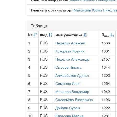
Главный организатор:
Максимов Юрий Никола
Таблица
№
Фед
Имя участника
R
нач
1
RUS
Неделко Алексей
1566
2
RUS
Кокорева Ксения
1631
3
RUS
Неделко Александр
2157
4
RUS
Сысоев Никита
1344
5
RUS
Алмасбеков Адилет
1202
6
RUS
Симонов Илья
1254
7
RUS
Мочалов Владимир
1942
8
RUS
Соловьёва Екатерина
1196
9
RUS
Дрбоян Сурен
1222
10
RUS
Юрасова Мария
1281