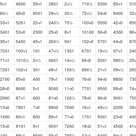
5ч1
46б0
59ч1
28б1
2ч½
71б½
53б0
83ч1
31
6б½
48ч0
60б1
29ч½
3б½
72ч½
54ч0
84б0
32
33ч1
52б1
22ч1
24б½
7б½
100ч0
55б0
42ч0
85
34б1
53ч0
23б0
25ч0
8ч1
101б0
56ч0
43б0
86
35ч1
54б0
45ч1
26б½
9б1
102ч0
57б1
44ч0
87
70б1
100ч1
1б1
47ч½
13б1
67б1
19ч½
97ч1
24
71ч1
101б½
2ч½
46б1
14ч½
68ч0
20б1
98б½
25
72б1
102ч1
3б1
48ч1
15б½
69б½
21ч1
99ч½
26
27б0
85ч0
4б0
79ч1
10б0
76ч0
94ч0
88б0
73
28ч0
86б0
5ч1
80б0
11ч0
77б1
95б0
89ч0
74ч
29б0
87ч1
6б0
81ч0
12б½
78ч0
96ч0
90б1
75
13ч0
79б1
7ч0
88б0
70б0
16ч1
49ч½
22б0
39
14б0
80ч1
8б0
89ч1
71ч0
17б1
50б1
23ч0
40
15ч0
81б1
9ч1
90б1
72б0
18ч0
51ч1
45б0
41
1б0
88ч1
85б0
55ч0
76б½
42ч1
64б0
94ч1
36