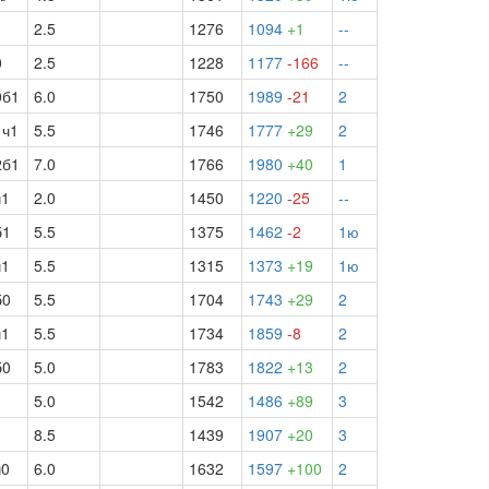
1
2.5
1276
1094
+1
--
0
2.5
1228
1177
-166
--
0б1
6.0
1750
1989
-21
2
1ч1
5.5
1746
1777
+29
2
2б1
7.0
1766
1980
+40
1
ч1
2.0
1450
1220
-25
--
б1
5.5
1375
1462
-2
1ю
ч1
5.5
1315
1373
+19
1ю
б0
5.5
1704
1743
+29
2
ч1
5.5
1734
1859
-8
2
б0
5.0
1783
1822
+13
2
1
5.0
1542
1486
+89
3
1
8.5
1439
1907
+20
3
ч0
6.0
1632
1597
+100
2