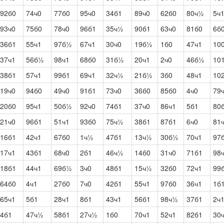
92б0
74ч0
77б0
95ч0
34б1
89ч0
62б0
80ч½
5ч
93ч0
75б0
78ч0
96б1
35ч½
90б1
63ч0
81б0
6б
36б1
55ч1
97б½
67ч1
30ч0
19б½
1б0
47ч1
10
37ч1
56б½
98ч1
68б0
31б½
20ч1
2ч0
46б½
10
38б1
57ч1
99б1
69ч1
32ч½
21б½
3б0
48ч1
10
19ч0
94б0
49ч0
91б1
73ч0
36б0
85б0
4ч0
79
20б0
95ч1
50б½
92ч0
74б1
37ч0
86ч1
5б1
80
21ч0
96б1
51ч1
93б0
75ч½
38б1
87б1
6ч0
81
16б1
42ч1
67б0
1ч½
47б1
13ч½
30б½
70ч1
97
17ч1
43б1
68ч0
2б1
46ч½
14б0
31ч0
71б1
98
18б1
44ч1
69б½
3ч0
48б1
15ч½
32б0
72ч1
99
64б0
4ч1
27б0
7ч0
42б1
55ч1
97б0
36ч1
1б
65ч1
5б1
28ч1
8б1
43ч1
56б1
98ч½
37б1
2ч
4б1
47ч½
58б1
27ч½
1б0
70ч1
52ч1
82б1
30