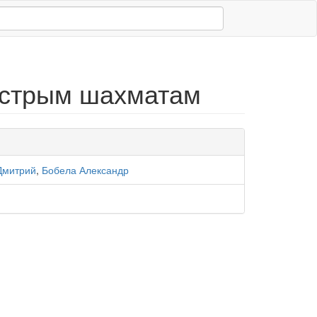
ыстрым шахматам
Дмитрий
,
Бобела Александр