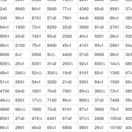
2ч0
89б0
86ч1
56б0
77ч1
43б0
65ч0
95б1
37
3б0
90ч1
87б1
57ч0
78б1
44ч0
66б0
96ч1
38
94ч1
19б0
73ч1
82б0
22ч0
39б0
91ч0
27б1
52
95б1
20ч0
74б1
83ч0
23б0
40ч1
92б1
28ч1
53
96ч1
21б0
75ч1
84б0
45ч1
41б1
93ч1
29б1
54
66б0
6ч1
29б0
9ч½
44б0
57ч0
99б0
38ч1
3б
50б½
25ч1
53б1
31ч0
20б½
92ч1
83б½
14ч½
68
49ч1
24б½
52ч½
30б½
19ч0
91б1
82ч1
13б0
67
51ч1
26б1
54ч1
32б0
21ч0
93б1
84ч1
15б0
69
47б0
64ч0
16б1
70ч0
79б1
85ч½
36б½
73ч1
58
46ч½
65б1
17ч½
71б0
80ч1
86б½
37ч0
74б0
59
48б0
66ч½
18б0
72ч0
81б1
87ч1
38б0
75ч1
60
85б1
27ч0
47б½
64б1
67ч0
97ч½
24б0
100ч0
42
86ч1
28б1
46ч0
65ч1
68б0
98б1
25ч1
101б0
43