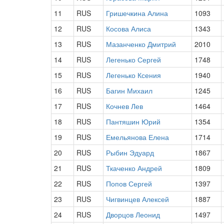
11
RUS
Гришечкина Алина
1093
12
RUS
Косова Алиса
1343
13
RUS
Мазанченко Дмитрий
2010
14
RUS
Легенько Сергей
1748
15
RUS
Легенько Ксения
1940
16
RUS
Багин Михаил
1245
17
RUS
Кочнев Лев
1464
18
RUS
Пантяшин Юрий
1354
19
RUS
Емельянова Елена
1714
20
RUS
Рыбин Эдуард
1867
21
RUS
Ткаченко Андрей
1809
22
RUS
Попов Сергей
1397
23
RUS
Чигвинцев Алексей
1887
24
RUS
Дворцов Леонид
1497