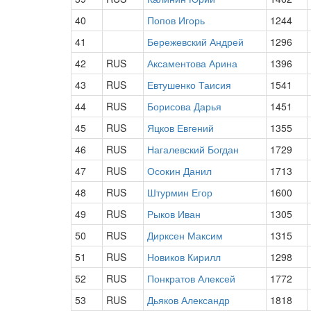
40
Попов Игорь
1244
41
Бережевский Андрей
1296
42
RUS
Аксаментова Арина
1396
43
RUS
Евтушенко Таисия
1541
44
RUS
Борисова Дарья
1451
45
RUS
Яцков Евгений
1355
46
RUS
Нагалевский Богдан
1729
47
RUS
Осокин Данил
1713
48
RUS
Штурмин Егор
1600
49
RUS
Рыков Иван
1305
50
RUS
Дирксен Максим
1315
51
RUS
Новиков Кирилл
1298
52
RUS
Понкратов Алексей
1772
53
RUS
Дьяков Александр
1818