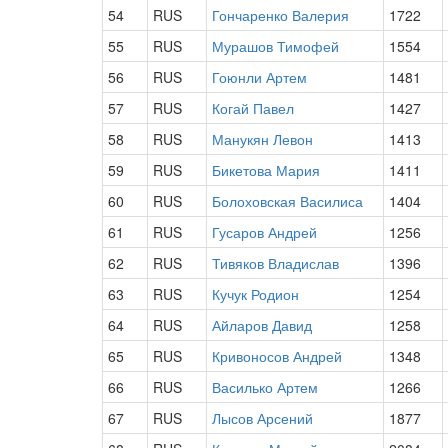
54
RUS
Гончаренко Валерия
1722
55
RUS
Мурашов Тимофей
1554
56
RUS
Гоюнли Артем
1481
57
RUS
Когай Павел
1427
58
RUS
Манукян Левон
1413
59
RUS
Бикетова Мария
1411
60
RUS
Болоховская Василиса
1404
61
RUS
Гусаров Андрей
1256
62
RUS
Тивяков Владислав
1396
63
RUS
Кучук Родион
1254
64
RUS
Айларов Давид
1258
65
RUS
Кривоносов Андрей
1348
66
RUS
Василько Артем
1266
67
RUS
Лысов Арсений
1877