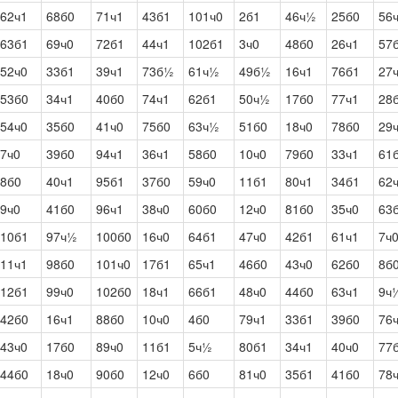
62ч1
68б0
71ч1
43б1
101ч0
2б1
46ч½
25б0
56
63б1
69ч0
72б1
44ч1
102б1
3ч0
48б0
26ч1
57
52ч0
33б1
39ч1
73б½
61ч½
49б½
16ч1
76б1
27
53б0
34ч1
40б0
74ч1
62б1
50ч½
17б0
77ч1
28
54ч0
35б0
41ч0
75б0
63ч½
51б0
18ч0
78б0
29
7ч0
39б0
94ч1
36ч1
58б0
10ч0
79б0
33ч1
61
8б0
40ч1
95б1
37б0
59ч0
11б1
80ч1
34б1
62
9ч0
41б0
96ч1
38ч0
60б0
12ч0
81б0
35ч0
63
10б1
97ч½
100б0
16ч0
64б1
47ч0
42б1
61ч1
7ч
11ч1
98б0
101ч0
17б1
65ч1
46б0
43ч0
62б0
8б
12б1
99ч0
102б0
18ч1
66б1
48ч0
44б0
63ч1
9ч
42б0
16ч1
88б0
10ч0
4б0
79ч1
33б1
39б0
76
43ч0
17б0
89ч0
11б1
5ч½
80б1
34ч1
40ч0
77
44б0
18ч0
90б0
12ч0
6б0
81ч0
35б1
41б0
78