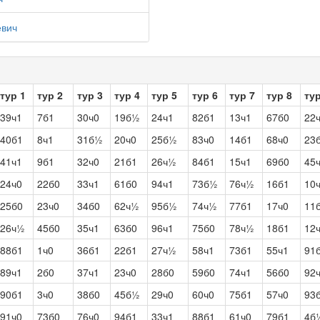
евич
тур 1
тур 2
тур 3
тур 4
тур 5
тур 6
тур 7
тур 8
тур
39ч1
7б1
30ч0
19б½
24ч1
82б1
13ч1
67б0
22
40б1
8ч1
31б½
20ч0
25б½
83ч0
14б1
68ч0
23
41ч1
9б1
32ч0
21б1
26ч½
84б1
15ч1
69б0
45
24ч0
22б0
33ч1
61б0
94ч1
73б½
76ч½
16б1
10
25б0
23ч0
34б0
62ч½
95б½
74ч½
77б1
17ч0
11
26ч½
45б0
35ч1
63б0
96ч1
75б0
78ч½
18б1
12
88б1
1ч0
36б1
22б1
27ч½
58ч1
73б1
55ч1
91
89ч1
2б0
37ч1
23ч0
28б0
59б0
74ч1
56б0
92
90б1
3ч0
38б0
45б½
29ч0
60ч0
75б1
57ч0
93
91ч0
73б0
76ч0
94б1
33ч1
88б1
61ч0
79б1
4б