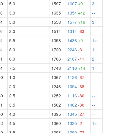
б0
5.0
1597
1607
+9
3
ч0
3.0
1635
1354
+42
--
б1
5.0
1558
1577
+16
3
ч0
2.0
1514
1314
-63
--
б1
5.5
1358
1436
+9
1ю
б1
8.0
1720
2246
-3
1
ч1
6.0
1706
2187
-41
2
б1
7.5
1748
2116
+14
1
б0
1.0
1367
1126
-87
--
-
2.0
1246
1094
-68
--
б0
2.5
1252
1116
-80
--
ч1
3.5
1502
1402
-30
--
б0
4.0
1395
1345
-27
--
ч½
4.5
1360
1335
-2
1ю
б0
3.5
1393
1390
-72
--