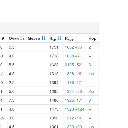
 9
Очки
Место
R
R
Нор
ср
нов
ч0
5.5
1751
1662
+96
2
б0
4.0
1718
1638
+7
--
ч0
5.5
1623
2105
-52
3
ч½
4.5
1319
1328
-16
1ю
б0
2.5
1394
1185
-17
--
ч1
5.0
1295
1304
+50
2ю
б1
7.5
1486
1925
-17
3
ч1
4.0
1473
1320
+124
--
б½
3.0
1398
1212
-10
--
½
4.5
1361
1320
+39
1ю