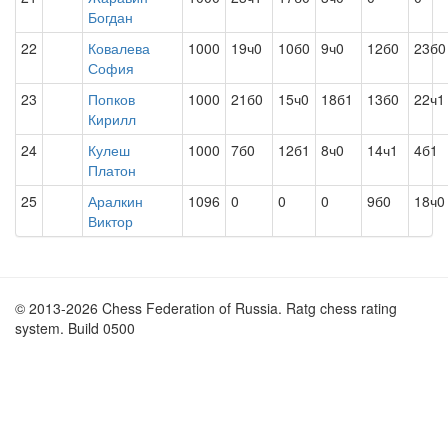
Богдан
22
Ковалева
1000
19ч0
10б0
9ч0
12б0
23б0
София
23
Попков
1000
21б0
15ч0
18б1
13б0
22ч1
Кирилл
24
Кулеш
1000
7б0
12б1
8ч0
14ч1
4б1
Платон
25
Аралкин
1096
0
0
0
9б0
18ч0
Виктор
© 2013-2026 Chess Federation of Russia. Ratg chess rating
system. Build 0500