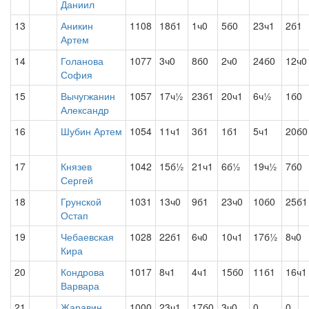
Даниил
13
Аникин
1108
18б1
1ч0
5б0
23ч1
2б1
Артем
14
Голанова
1077
3ч0
8б0
2ч0
24б0
12ч0
София
15
Вычугжанин
1057
17ч½
23б1
20ч1
6ч½
1б0
Александр
16
Шубин Артем
1054
11ч1
3б1
1б1
5ч1
20б0
17
Князев
1042
15б½
21ч1
6б½
19ч½
7б0
Сергей
18
Грунской
1031
13ч0
9б1
23ч0
10б0
25б1
Остап
19
Чебаевская
1028
22б1
6ч0
10ч1
17б½
8ч0
Кира
20
Кондрова
1017
8ч1
4ч1
15б0
11б1
16ч1
Варвара
21
Жаравин
1000
23ч1
17б0
3ч0
0
0