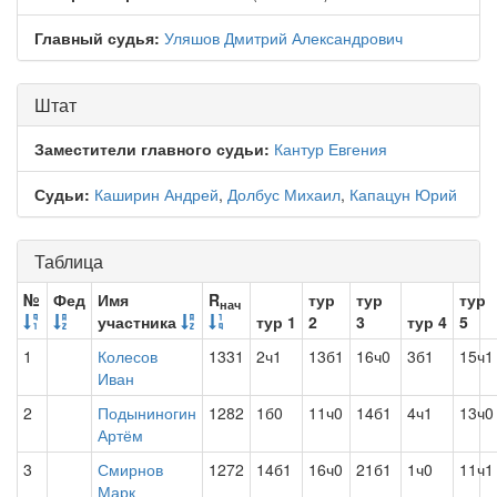
Главный судья:
Уляшов Дмитрий Александрович
Штат
Заместители главного судьи:
Кантур Евгения
Судьи:
Каширин Андрей
,
Долбус Михаил
,
Капацун Юрий
Таблица
№
Фед
Имя
R
тур
тур
тур
нач
участника
тур 1
2
3
тур 4
5
1
Колесов
1331
2ч1
13б1
16ч0
3б1
15ч1
Иван
2
Подыниногин
1282
1б0
11ч0
14б1
4ч1
13ч0
Артём
3
Смирнов
1272
14б1
16ч0
21б1
1ч0
11ч1
Марк