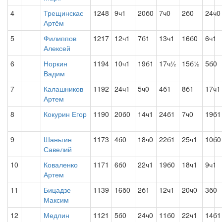
4
Трещинскас
1248
9ч1
20б0
7ч0
2б0
24ч0
Артём
5
Филиппов
1217
12ч1
7б1
13ч1
16б0
6ч1
Алексей
6
Норкин
1194
10ч1
19б1
17ч½
15б½
5б0
Вадим
7
Калашников
1192
24ч1
5ч0
4б1
8б1
17ч1
Артем
8
Кокурин Егор
1190
20б0
14ч1
24б1
7ч0
19б1
9
Шаньгин
1173
4б0
18ч0
22б1
25ч1
10б0
Савелий
10
Коваленко
1171
6б0
22ч1
19б0
18ч1
9ч1
Артем
11
Бицадзе
1139
16б0
2б1
12ч1
20ч0
3б0
Максим
12
Медлин
1121
5б0
24ч0
11б0
22ч1
14б1