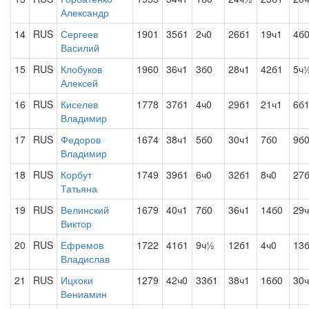
Александр
14
RUS
Сергеев
1901
35б1
2ч0
26б1
19ч1
4б
Василий
15
RUS
Клобуков
1960
36ч1
3б0
28ч1
42б1
5ч
Алексей
16
RUS
Киселев
1778
37б1
4ч0
29б1
21ч1
6б
Владимир
17
RUS
Федоров
1674
38ч1
5б0
30ч1
7б0
9б
Владимир
18
RUS
Корбут
1749
39б1
6ч0
32б1
8ч0
27
Татьяна
19
RUS
Велинский
1679
40ч1
7б0
36ч1
14б0
29
Виктор
20
RUS
Ефремов
1722
41б1
9ч½
12б1
4ч0
13
Владислав
21
RUS
Ицхоки
1279
42ч0
33б1
38ч1
16б0
30
Вениамин