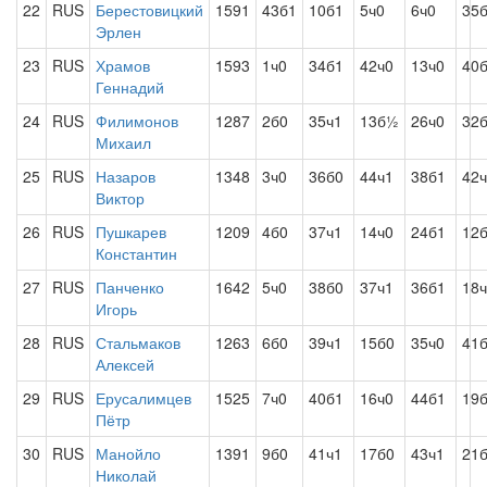
22
RUS
Берестовицкий
1591
43б1
10б1
5ч0
6ч0
35
Эрлен
23
RUS
Храмов
1593
1ч0
34б1
42ч0
13ч0
40
Геннадий
24
RUS
Филимонов
1287
2б0
35ч1
13б½
26ч0
32
Михаил
25
RUS
Назаров
1348
3ч0
36б0
44ч1
38б1
42
Виктор
26
RUS
Пушкарев
1209
4б0
37ч1
14ч0
24б1
12
Константин
27
RUS
Панченко
1642
5ч0
38б0
37ч1
36б1
18
Игорь
28
RUS
Стальмаков
1263
6б0
39ч1
15б0
35ч0
41
Алексей
29
RUS
Ерусалимцев
1525
7ч0
40б1
16ч0
44б1
19
Пётр
30
RUS
Манойло
1391
9б0
41ч1
17б0
43ч1
21
Николай