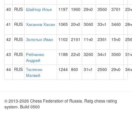
40
RUS
Шайтор Илья
1197
19б0
29ч0
35б0
37б1
23
41
RUS
Хасанов Хасан
1065
20ч0
30б0
33ч1
34б0
28
42
RUS
Золотых Иван
1102
21б1
11ч0
23б1
15ч0
25
43
RUS
Рябченко
1188
22ч0
32б0
34ч1
30б0
31
Андрей
44
RUS
Тюлягин
1244
8б0
31ч1
25б0
29ч0
34
Матвей
© 2013-2026 Chess Federation of Russia. Ratg chess rating
system. Build 0500