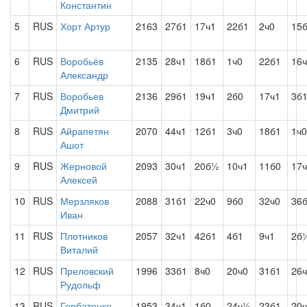
Константин
5
RUS
Хорт Артур
2163
27б1
17ч1
22б1
2ч0
15
6
RUS
Воробьёв
2135
28ч1
18б1
1ч0
22б1
16
Александр
7
RUS
Воробьев
2136
29б1
19ч1
2б0
17ч1
3б
Дмитрий
8
RUS
Айрапетян
2070
44ч1
12б1
3ч0
18б1
1ч0
Ашот
9
RUS
Жерновой
2093
30ч1
20б½
10ч1
11б0
17
Алексей
10
RUS
Мерзляков
2088
31б1
22ч0
9б0
32ч0
36
Иван
11
RUS
Плотников
2057
32ч1
42б1
4б1
9ч1
2б
Виталий
12
RUS
Преловский
1996
33б1
8ч0
20ч0
31б1
26
Рудольф
13
RUS
Горбатенко
1953
34ч1
1б0
24ч½
23б1
20