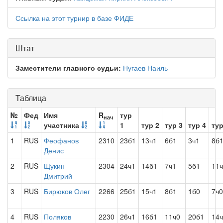
Ссылка на этот турнир в базе ФИДЕ
Штат
Заместители главного судьи:
Нугаев Наиль
Таблица
№
Фед
Имя
R
тур
нач
участника
1
тур 2
тур 3
тур 4
тур
1
RUS
Феофанов
2310
23б1
13ч1
6б1
3ч1
8б
Денис
2
RUS
Щукин
2304
24ч1
14б1
7ч1
5б1
11
Дмитрий
3
RUS
Бирюков Олег
2266
25б1
15ч1
8б1
1б0
7ч0
4
RUS
Поляков
2230
26ч1
16б1
11ч0
20б1
14