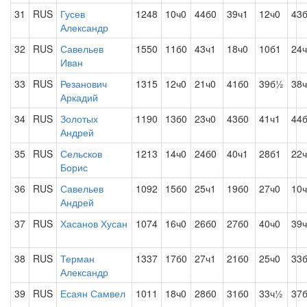
31
RUS
Гусев
1248
10ч0
44б0
39ч1
12ч0
43
Александр
32
RUS
Савельев
1550
11б0
43ч1
18ч0
10б1
24
Иван
33
RUS
Резанович
1315
12ч0
21ч0
41б0
39б½
38
Аркадий
34
RUS
Золотых
1190
13б0
23ч0
43б0
41ч1
44
Андрей
35
RUS
Сельсков
1213
14ч0
24б0
40ч1
28б1
22
Борис
36
RUS
Савельев
1092
15б0
25ч1
19б0
27ч0
10
Андрей
37
RUS
Хасанов Хусан
1074
16ч0
26б0
27б0
40ч0
39
38
RUS
Терман
1337
17б0
27ч1
21б0
25ч0
33
Александр
39
RUS
Есаян Самвел
1011
18ч0
28б0
31б0
33ч½
37