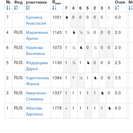
№
Фед
участника
R
Очки
М
нач
7
4
6
5
2
3
1
7
Ерохина
1051
♞
0
0
0
0
0
-
0.0
Анастасия
4
RUS
Маринкина
1143
1
♞
½
½
0
0
0
2.0
Арина
6
RUS
Наумова
1073
1
½
♞
0
½
0
0
2.0
Василина
5
RUS
Федорцева
1130
1
½
1
♞
0
0
0
2.5
Дарья
2
RUS
Харитонова
1384
1
1
½
1
♞
0
0
3.5
Жанна
3
RUS
Аверченко
1337
1
1
1
1
1
♞
0
5.0
Снежана
1
RUS
Абасова
1778
+
1
1
1
1
1
♞
6.0
Аделина