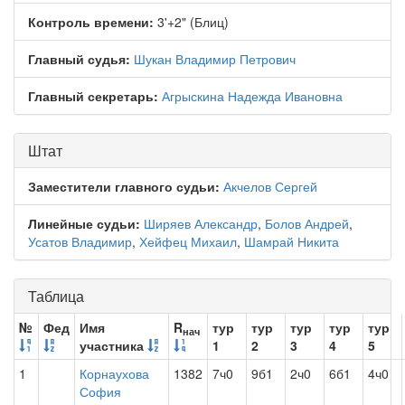
Контроль времени:
3'+2" (Блиц)
Главный судья:
Шукан Владимир Петрович
Главный секретарь:
Агрыскина Надежда Ивановна
Штат
Заместители главного судьи:
Акчелов Сергей
Линейные судьи:
Ширяев Александр
,
Болов Андрей
,
Усатов Владимир
,
Хейфец Михаил
,
Шамрай Никита
Таблица
№
Фед
Имя
R
тур
тур
тур
тур
тур
нач
участника
1
2
3
4
5
1
Корнаухова
1382
7ч0
9б1
2ч0
6б1
4ч0
София