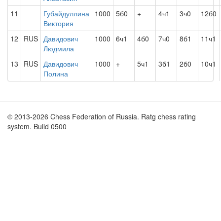
11
Губайдуллина
1000
5б0
+
4ч1
3ч0
12б0
Виктория
12
RUS
Давидович
1000
6ч1
4б0
7ч0
8б1
11ч1
Людмила
13
RUS
Давидович
1000
+
5ч1
3б1
2б0
10ч1
Полина
© 2013-2026 Chess Federation of Russia. Ratg chess rating
system. Build 0500