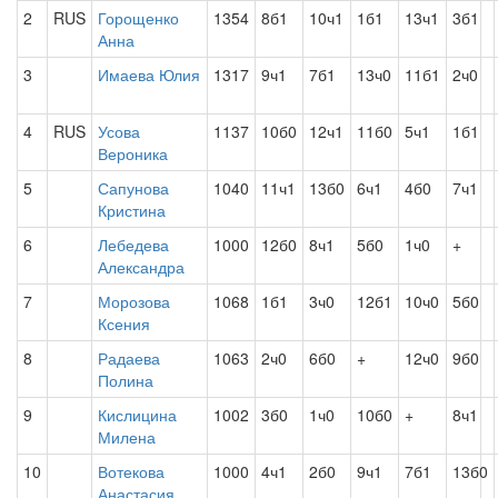
2
RUS
Горощенко
1354
8б1
10ч1
1б1
13ч1
3б1
Анна
3
Имаева Юлия
1317
9ч1
7б1
13ч0
11б1
2ч0
4
RUS
Усова
1137
10б0
12ч1
11б0
5ч1
1б1
Вероника
5
Сапунова
1040
11ч1
13б0
6ч1
4б0
7ч1
Кристина
6
Лебедева
1000
12б0
8ч1
5б0
1ч0
+
Александра
7
Морозова
1068
1б1
3ч0
12б1
10ч0
5б0
Ксения
8
Радаева
1063
2ч0
6б0
+
12ч0
9б0
Полина
9
Кислицина
1002
3б0
1ч0
10б0
+
8ч1
Милена
10
Вотекова
1000
4ч1
2б0
9ч1
7б1
13б0
Анастасия