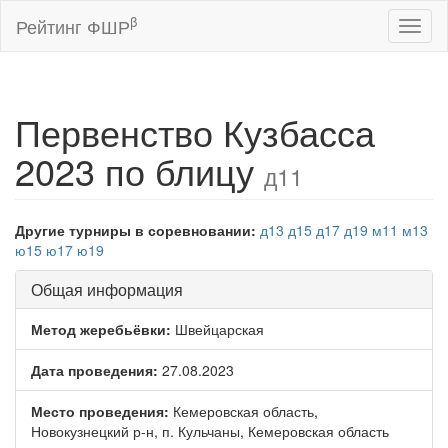
β
Рейтинг ФШР
Toggl
naviga
Первенство Кузбасса
2023 по блицу
д11
Другие турниры в соревновании:
д13
д15
д17
д19
м11
м13
ю15
ю17
ю19
Общая информация
Метод жеребьёвки:
Швейцарская
Дата проведения:
27.08.2023
Место проведения:
Кемеровская область,
Новокузнецкий р-н, п. Кульчаны, Кемеровская область