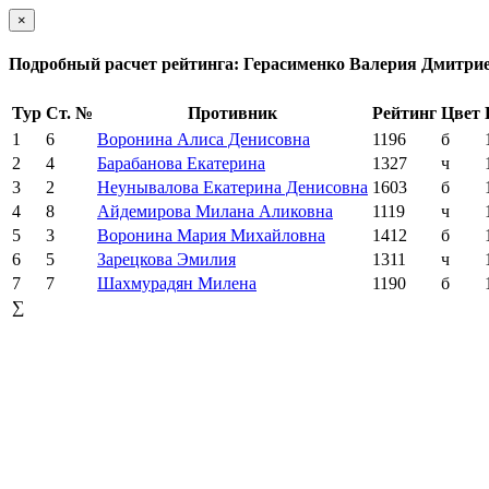
×
Подробный расчет рейтинга: Герасименко Валерия Дмитри
Тур
Ст. №
Противник
Рейтинг
Цвет
1
6
Воронина Алиса Денисовна
1196
б
2
4
Барабанова Екатерина
1327
ч
3
2
Неунывалова Екатерина Денисовна
1603
б
4
8
Айдемирова Милана Аликовна
1119
ч
5
3
Воронина Мария Михайловна
1412
б
6
5
Зарецкова Эмилия
1311
ч
7
7
Шахмурадян Милена
1190
б
∑