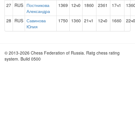
27
RUS
Постникова
1369
12ч0
18б0
23б1
17ч1
13б
Александра
28
RUS
Савинова
1750
13б0
21ч1
12ч0
16б0
22ч
Юлия
© 2013-2026 Chess Federation of Russia. Ratg chess rating
system. Build 0500