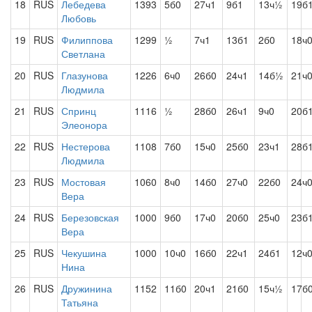
18
RUS
Лебедева
1393
5б0
27ч1
9б1
13ч½
19б
Любовь
19
RUS
Филиппова
1299
½
7ч1
13б1
2б0
18ч
Светлана
20
RUS
Глазунова
1226
6ч0
26б0
24ч1
14б½
21ч
Людмила
21
RUS
Спринц
1116
½
28б0
26ч1
9ч0
20б
Элеонора
22
RUS
Нестерова
1108
7б0
15ч0
25б0
23ч1
28б
Людмила
23
RUS
Мостовая
1060
8ч0
14б0
27ч0
22б0
24ч
Вера
24
RUS
Березовская
1000
9б0
17ч0
20б0
25ч0
23б
Вера
25
RUS
Чекушина
1000
10ч0
16б0
22ч1
24б1
12ч
Нина
26
RUS
Дружинина
1152
11б0
20ч1
21б0
15ч½
17б
Татьяна