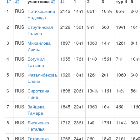
участника
1
2
3
тур 4
5
1
RUS
Потихошкина
2142
14ч1
8б1
10ч½
6б½
2ч0
Надежда
2
RUS
Струтинская
2126
15б1
9ч1
5б0
19ч1
1б1
Галина
3
RUS
Михайлова
1897
16ч1
10б0
14ч1
12б1
8ч1
Ирина
4
RUS
Богумил
1955
17б1
11ч0
15б1
7ч1
10ч
Татьяна
5
RUS
Фаталибекова
1920
18ч1
12б1
2ч1
10б0
6ч0
Елена
6
RUS
Сироткина
1898
20б1
13ч½
11б1
1ч½
5б1
Нина
7
RUS
Зайцева
1845
22ч1
19б0
16ч1
4б0
11б
Тамара
8
RUS
Лисаченко
1712
23б1
1ч0
17б1
11ч½
3б0
Наталья
9
RUS
Титоренко
1766
24ч1
2б0
18ч0
21б1
16ч