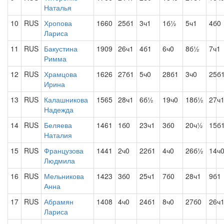
Наталья
10
RUS
Хропова
1660
25б1
3ч1
1б½
5ч1
4б0
Лариса
11
RUS
Бакустина
1909
26ч1
4б1
6ч0
8б½
7ч1
Римма
12
RUS
Храмцова
1626
27б1
5ч0
28б1
3ч0
25б
Ирина
13
RUS
Калашникова
1565
28ч1
6б½
19ч0
18б½
27ч
Надежда
14
RUS
Беляева
1461
1б0
23ч1
3б0
20ч½
15б
Наталия
15
RUS
Французова
1441
2ч0
22б1
4ч0
26б½
14ч
Людмила
16
RUS
Мельникова
1423
3б0
25ч1
7б0
28ч1
9б1
Анна
17
RUS
Абрамян
1408
4ч0
24б1
8ч0
27б0
26ч
Лариса