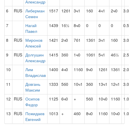
Александр
6
RUS
Либерман
1517
12б1
3ч1
1б0
4ч1
2ч0
3.0
Семен
7
Нагай
1439
1б½
8ч0
0
0
0
0.5
Павел
8
RUS
Миронов
1421
2ч0
7б1
13б1
3ч1
1б0
3.0
Алексей
9
RUS
Долгушин
1415
3б0
1ч0
10б1
5ч1
4б½
2.5
Александр
10
Лим
1400
4ч0
11б0
9ч0
12б1
13б1
2.0
Владислав
11
Довгань
1333
5б0
10ч1
3б0
13ч1
12ч1
3.0
Максим
12
RUS
Осипов
1125
6ч0
+
5б0
10ч0
11б0
1.0
Федор
13
RUS
Пожидаев
1013
+
4б0
8ч0
11б0
10ч0
1.0
Евгений