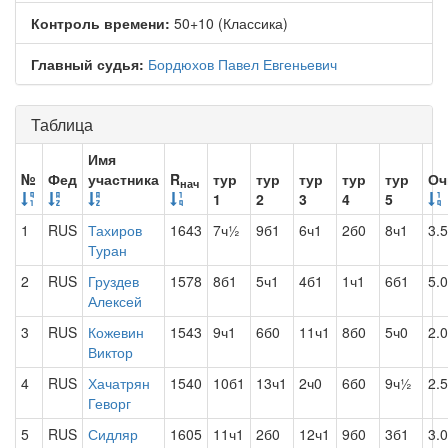
Контроль времени:
50+10 (Классика)
Главный судья:
Бордюхов Павел Евгеньевич
Таблица
Имя
№
Фед
участника
R
тур
тур
тур
тур
тур
Оч
нач
1
2
3
4
5
1
RUS
Тахиров
1643
7ч½
9б1
6ч1
2б0
8ч1
3.5
Туран
2
RUS
Груздев
1578
8б1
5ч1
4б1
1ч1
6б1
5.0
Алексей
3
RUS
Кожевин
1543
9ч1
6б0
11ч1
8б0
5ч0
2.0
Виктор
4
RUS
Хачатрян
1540
10б1
13ч1
2ч0
6б0
9ч½
2.5
Геворг
5
RUS
Сидляр
1605
11ч1
2б0
12ч1
9б0
3б1
3.0