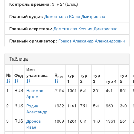
Контроль времени:
3' + 2" (Блиц)
Главный судья:
Дементьева Юлия Дмитриевна
Главный секретарь:
Дементьева Ксения Дмитриевна
Главный организатор:
Греков Александр Александрович
Таблица
Имя
№
Фед
участника
R
тур
тур
тур
тур
нач
1
2
3
тур 4
5
1
RUS
Нагимов
2194
10б1
6ч1
3б1
4ч1
9б1
Артем
2
RUS
Родин
1932
11ч1
7б1
5ч1
9б0
3ч0
Александр
3
RUS
Дронов
1809
12б1
8ч1
1ч0
19б1
2б1
Иван