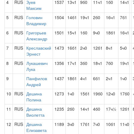
4
RUS
Зуев
1537
13ч1
9б0
11ч1
1б0
14ч1
Максим
5
RUS
Головин
1504
14б1
19ч1
2б0
16ч1
7б1
Владимир
6
RUS
Григорьев
1501
15ч1
1б0
9ч0
18б1
16ч1
Александр
7
RUS
Креславский
1473
16б1
2ч0
12б1
8ч1
5ч0
Эрнест
8
RUS
Лукашевич
1356
17ч1
3б0
18ч1
7б0
19ч1
Лука
9
Панфилов
1437
18б1
4ч1
6б1
2ч1
1ч0
Андрей
10
RUS
Дешина
1273
1ч0
15б1
19б0
12ч0
17б0
Полина
11
RUS
Дешина
1235
2б0
14ч1
4б0
17ч½
12б1
Виолетта
12
RUS
Дешина
1189
3ч0
17б1
7ч0
10б1
11ч0
Елизавета