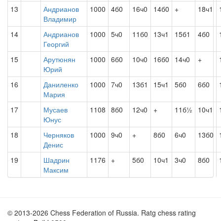
13
Андрианов
1000
4б0
16ч0
14б0
+
18ч1
Владимир
14
Андрианов
1000
5ч0
11б0
13ч1
15б1
4б0
Георгий
15
Арутюнян
1000
6б0
10ч0
16б0
14ч0
+
Юрий
16
Даниленко
1000
7ч0
13б1
15ч1
5б0
6б0
Мария
17
Мусаев
1108
8б0
12ч0
+
11б½
10ч1
Юнус
18
Черняков
1000
9ч0
+
8б0
6ч0
13б0
Денис
19
Шадрин
1176
+
5б0
10ч1
3ч0
8б0
Максим
© 2013-2026 Chess Federation of Russia. Ratg chess rating