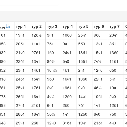
тур 1
тур 2
тур 3
тур 4
тур 5
тур 6
тур 7
нач
101
19ч1
12б½
3ч1
10б0
25ч1
9б0
20ч1
056
20б1
11ч1
7б1
9ч1
5б0
13ч1
8б1
932
21ч0
27б1
1б0
24ч1
18б1
15ч1
13б0
880
22б1
13ч1
8б½
5ч0
15б1
7ч½
11б1
852
23ч1
14б1
10ч½
4б1
2ч1
12ч0
6б0
818
24б1
15ч1
9б0
16ч1
13б0
22ч1
5ч1
781
25ч1
17б1
2ч0
19б1
9ч0
4б½
10ч1
778
26б1
16ч1
4ч½
12б0
14ч1
10б1
2ч0
698
27ч1
21б1
6ч1
2б0
7б1
1ч1
12б1
651
28б1
18ч1
5б½
1ч1
12б0
8ч0
7б0
648
29ч1
2б0
12ч0
31б1
19ч1
21б1
4ч0