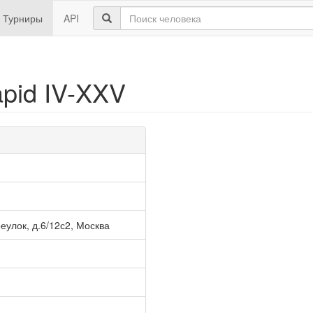
Турниры
API
apid IV-XXV
еулок, д.6/12с2, Москва