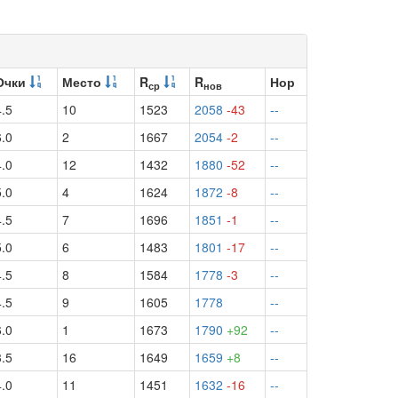
Очки
Место
R
R
Нор
ср
нов
4.5
10
1523
2058
-43
--
6.0
2
1667
2054
-2
--
4.0
12
1432
1880
-52
--
5.0
4
1624
1872
-8
--
4.5
7
1696
1851
-1
--
5.0
6
1483
1801
-17
--
4.5
8
1584
1778
-3
--
4.5
9
1605
1778
--
6.0
1
1673
1790
+92
--
3.5
16
1649
1659
+8
--
4.0
11
1451
1632
-16
--