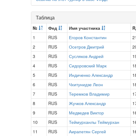
Таблица
№
Фед
Имя участника
R
1
RUS
Егоров Константин
2
2
RUS
Осетров Дмитрий
2
3
RUS
Сусляков Андрей
1
4
RUS
Сидоровский Марк
1
5
RUS
Индиченко Александр
1
6
RUS
Чхитунидзе Леон
1
7
RUS
Теремков Владимир
1
8
RUS
Жучков Александр
1
9
RUS
Медведев Виктор
1
10
RUS
Теймурханлы Теймурхан
1
11
RUS
Аирапетян Сергей
1