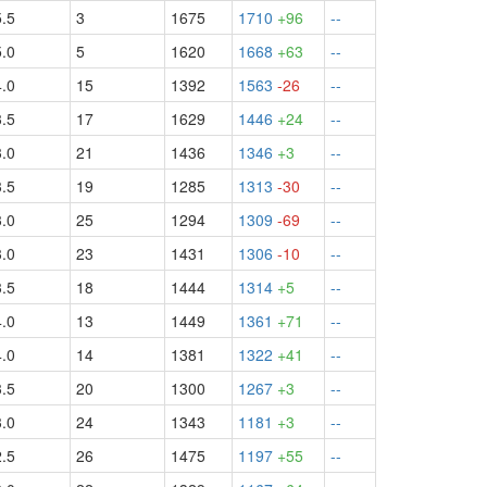
5.5
3
1675
1710
+96
--
5.0
5
1620
1668
+63
--
4.0
15
1392
1563
-26
--
3.5
17
1629
1446
+24
--
3.0
21
1436
1346
+3
--
3.5
19
1285
1313
-30
--
3.0
25
1294
1309
-69
--
3.0
23
1431
1306
-10
--
3.5
18
1444
1314
+5
--
4.0
13
1449
1361
+71
--
4.0
14
1381
1322
+41
--
3.5
20
1300
1267
+3
--
3.0
24
1343
1181
+3
--
2.5
26
1475
1197
+55
--