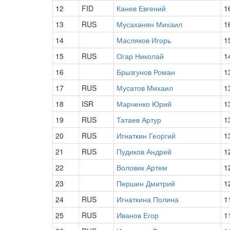
12
FID
Канев Евгений
1
13
RUS
Мусаханян Михаил
1
14
Масляков Игорь
1
15
RUS
Огар Николай
1
16
Брызгунов Роман
1
17
RUS
Мусатов Михаил
1
18
ISR
Марченко Юрий
1
19
RUS
Татаев Артур
1
20
RUS
Игнаткин Георгий
1
21
RUS
Пудиков Андрей
1
22
Воловик Артем
1
23
Першин Дмитрий
1
24
RUS
Игнаткина Полина
1
25
RUS
Иванов Егор
1