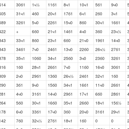
614
30б1
1ч½
11б1
8ч1
10ч1
5б1
9ч0
605
31ч1
4б0
20ч1
17б1
6ч1
2б0
3ч1
589
32б1
5ч0
22б1
15ч0
8б0
30ч1
16б1
422
+
6б0
21ч1
14б1
4ч0
3б0
23ч½
343
33ч1
8б0
23ч1
6б0
21ч0
19б1
14ч0
343
34б1
7ч0
24б1
13ч0
22б0
26ч½
27б1
378
35ч1
10б0
34ч1
25б0
3ч0
23б0
32б1
316
1б0
28ч1
26б1
7ч0
11б0
16ч0
30б1
309
2ч0
29б1
13б0
26ч½
24б1
32ч1
1б0
290
3б1
9ч0
15б0
34ч1
16б1
11ч0
26б1
281
4ч0
31б1
14ч0
29б1
17ч1
6б0
28б1
264
5б0
30ч1
16б0
35ч1
26б0
18ч1
15б½
178
6ч0
33б1
17ч0
3б0
20ч0
31б1
29ч1
142
7б0
32ч½
27б1
18ч1
1б0
0
0