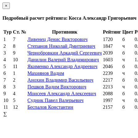
×
Подробный расчет рейтинга: Косса Александр Григорьевич
Тур
Ст. №
Противник
Рейтинг
Цвет
Р
1
7
Ливенец Денис Викторович
1720
б
0
2
8
Степанов Николай Дмитриевич
1847
ч
0
3
9
Чернобровкин Аркадий Сергеевич
2039
б
0
4
10
Данилин Валерий Владимирович
1603
ч
1
5
11
Якименко Александр Андреевич
2046
б
0
6
1
Махиянов Вадим
2239
ч
0
7
2
Анохин Владимир Васильевич
2217
б
0
8
3
Пешков Вадим Викторович
2213
ч
0
9
4
Моисеев Александр Алексеевич
2088
б
0
10
5
Судник Павел Валерьевич
1997
ч
0
11
12
Беспалов Константин
2157
б
0
∑