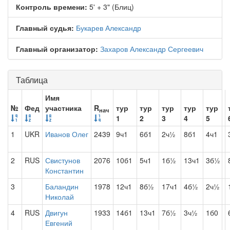
Контроль времени:
5' + 3" (Блиц)
Главный судья:
Букарев Александр
Главный организатор:
Захаров Александр Сергеевич
Таблица
Имя
№
Фед
участника
R
тур
тур
тур
тур
тур
нач
1
2
3
4
5
1
UKR
Иванов Олег
2439
9ч1
6б1
2ч½
8б1
4ч1
2
RUS
Свистунов
2076
10б1
5ч1
1б½
13ч1
3б½
Константин
3
Баландин
1978
12ч1
8б½
17ч1
4б½
2ч½
Николай
4
RUS
Двигун
1933
14б1
13ч1
7б½
3ч½
1б0
Евгений