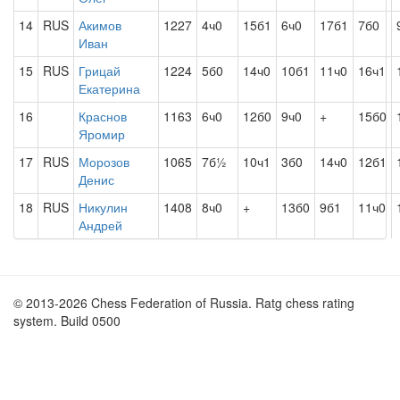
14
RUS
Акимов
1227
4ч0
15б1
6ч0
17б1
7б0
Иван
15
RUS
Грицай
1224
5б0
14ч0
10б1
11ч0
16ч1
Екатерина
16
Краснов
1163
6ч0
12б0
9ч0
+
15б0
Яромир
17
RUS
Морозов
1065
7б½
10ч1
3б0
14ч0
12б1
Денис
18
RUS
Никулин
1408
8ч0
+
13б0
9б1
11ч0
Андрей
© 2013-2026 Chess Federation of Russia. Ratg chess rating
system. Build 0500