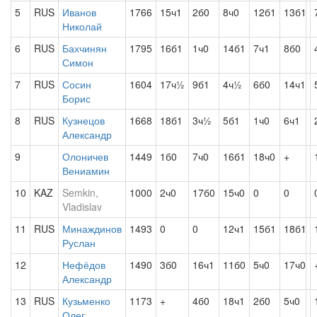
5
RUS
Иванов
1766
15ч1
2б0
8ч0
12б1
13б1
Николай
6
RUS
Бахчинян
1795
16б1
1ч0
14б1
7ч1
8б0
Симон
7
RUS
Сосин
1604
17ч½
9б1
4ч½
6б0
14ч1
Борис
8
RUS
Кузнецов
1668
18б1
3ч½
5б1
1ч0
6ч1
Александр
9
Олоничев
1449
1б0
7ч0
16б1
18ч0
+
Вениамин
10
KAZ
Semkin,
1000
2ч0
17б0
15ч0
0
0
Vladislav
11
RUS
Минаждинов
1493
0
0
12ч1
15б1
18б1
Руслан
12
Нефёдов
1490
3б0
16ч1
11б0
5ч0
17ч0
Александр
13
RUS
Кузьменко
1173
+
4б0
18ч1
2б0
5ч0
Олег