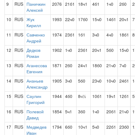
9
RUS
Паничкин
2076
21б1
18ч1
4б1
1ч0
2б0
2
Алексей
10
RUS
Жук
1993
22ч0
17б0
15ч0
14б1
20ч1
Кирилл
11
RUS
Савченко
1974
23б1
1б1
3ч0
4ч0
18б1
8
Андрей
12
RUS
Дедков
1902
1ч0
23б1
20ч1
5б0
15ч0
1
Роман
13
RUS
Аганесова
1871
2б0
24ч1
18б0
21ч0
7ч0
2
Евгения
14
RUS
Ананьев
1905
3ч0
5б0
23ч0
10ч0
24б1
1
Александр
15
RUS
Саулин
1944
4б0
8ч½
10б1
19ч1
12б1
5
Григорий
16
RUS
Полевой
1854
5ч1
3б0
1ч0
20б1
21ч0
1
Давид
17
RUS
Медведев
1794
6б0
10ч1
5ч0
22б1
23б0
1
Иван