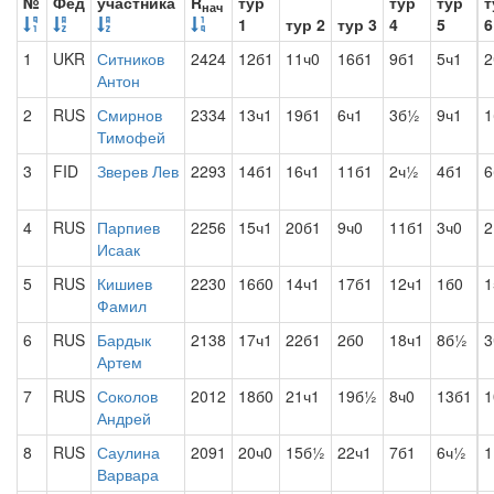
№
Фед
участника
R
тур
тур
тур
т
нач
1
тур 2
тур 3
4
5
6
1
UKR
Ситников
2424
12б1
11ч0
16б1
9б1
5ч1
2
Антон
2
RUS
Смирнов
2334
13ч1
19б1
6ч1
3б½
9ч1
1
Тимофей
3
FID
Зверев Лев
2293
14б1
16ч1
11б1
2ч½
4б1
4
RUS
Парпиев
2256
15ч1
20б1
9ч0
11б1
3ч0
2
Исаак
5
RUS
Кишиев
2230
16б0
14ч1
17б1
12ч1
1б0
1
Фамил
6
RUS
Бардык
2138
17ч1
22б1
2б0
18ч1
8б½
3
Артем
7
RUS
Соколов
2012
18б0
21ч1
19б½
8ч0
13б1
1
Андрей
8
RUS
Саулина
2091
20ч0
15б½
22ч1
7б1
6ч½
1
Варвара