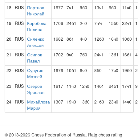
18
RUS
Портнов
1677
7ч1
9б0
13ч1
6б0
11ч0
1
Николай
19
RUS
Коробова
1706
24б1
2ч0
7ч½
15б0
22ч1
1
Полина
20
RUS
Силенко
1682
8б1
4ч0
12б0
16ч0
10б0
1
Алексей
21
RUS
Осипов
1702
9ч0
7б0
24ч1
13б1
16б1
4
Павел
22
RUS
Суругин
1676
10б1
6ч0
8б0
17ч0
19б0
2
Матвей
23
RUS
Озеров
1617
11ч0
12ч0
14б1
24б1
17ч1
9
Ярослав
24
RUS
Михайлова
1307
19ч0
13б0
21б0
23ч0
14ч0
2
Мария
© 2013-2026 Chess Federation of Russia. Ratg chess rating