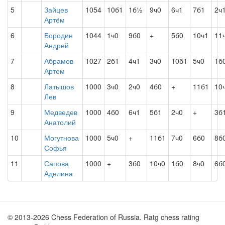
5
Зайцев
1054
10б1
1б½
9ч0
6ч1
7б1
2ч
Артём
6
Бородин
1044
1ч0
9б0
+
5б0
10ч1
11
Андрей
7
Абрамов
1027
2б1
4ч1
3ч0
10б1
5ч0
1б
Артем
8
Латышов
1000
3ч0
2ч0
4б0
+
11б1
10
Лев
9
Медведев
1000
4б0
6ч1
5б1
2ч0
+
3б
Анатолий
10
Могутнова
1000
5ч0
+
11б1
7ч0
6б0
8б
Софья
11
Сапова
1000
+
3б0
10ч0
1б0
8ч0
6б
Аделина
© 2013-2026 Chess Federation of Russia. Ratg chess rating