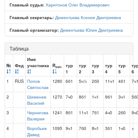
Главный судья:
Харитонов Олег Владимирович
Главный секретарь:
Дементьева Ксения Дмитриевна
Главный организатор:
Дементьева Юлия Дмитриевна
Таблица
Имя
№
Фед
участника
R
тур
тур
тур
тур
тур
ту
нач
1
2
3
4
5
6
1
RUS
Попов
1280
6б1
5ч½
2б0
11ч1
4б1
7ч
Святослав
2
Шеменев
1270
7ч0
8б1
1ч1
9б1
3ч1
5б
Василий
3
Чернигова
1241
8б1
11ч1
7б1
4ч0
2б0
9ч
Валерия
4
Воробьев
1095
9ч1
7б0
8ч1
3б1
1ч0
+
Давид