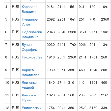
4
RUS
Караваев
2181
21ч1
15б1
9ч1
1б0
10ч1
Владимир
5
RUS
Нурдинов
2092
22б1
16ч1
2б1
7ч0
23б0
Илья
6
RUS
Подлипалин
2043
23ч0
25б0
31ч1
27б1
19ч1
Владимир
7
RUS
Бунин
2030
24б1
17ч0
20б1
5б1
13ч1
Серафим
8
RUS
Никонов Лев
1918
25ч1
23б0
21ч1
17б1
2б0
9
RUS
Ларцев
1930
26б1
35ч1
4б0
16ч0
20б1
Владислав
10
RUS
Левченко
1840
27ч1
31б1
1ч0
19б1
4б0
Андрей
11
RUS
Ламихов
1823
28б1
1б0
23ч0
26ч1
21б1
Юрий
12
RUS
Енишевский
1754
29ч1
3б0
25ч0
31б0
33ч1