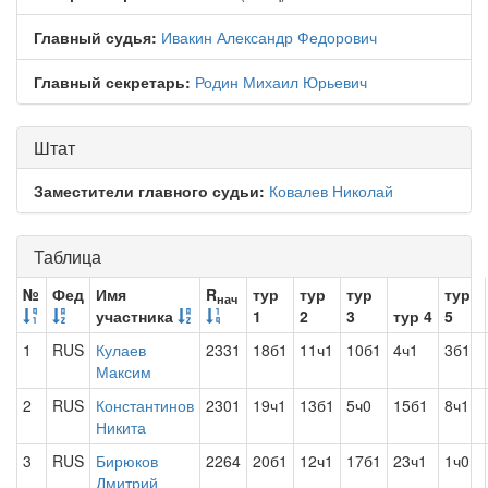
Главный судья:
Ивакин Александр Федорович
Главный секретарь:
Родин Михаил Юрьевич
Штат
Заместители главного судьи:
Ковалев Николай
Таблица
№
Фед
Имя
R
тур
тур
тур
тур
нач
участника
1
2
3
тур 4
5
1
RUS
Кулаев
2331
18б1
11ч1
10б1
4ч1
3б1
Максим
2
RUS
Константинов
2301
19ч1
13б1
5ч0
15б1
8ч1
Никита
3
RUS
Бирюков
2264
20б1
12ч1
17б1
23ч1
1ч0
Дмитрий