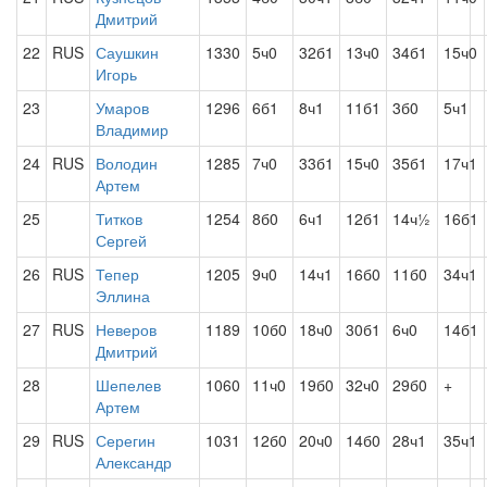
Дмитрий
22
RUS
Саушкин
1330
5ч0
32б1
13ч0
34б1
15ч0
Игорь
23
Умаров
1296
6б1
8ч1
11б1
3б0
5ч1
Владимир
24
RUS
Володин
1285
7ч0
33б1
15ч0
35б1
17ч1
Артем
25
Титков
1254
8б0
6ч1
12б1
14ч½
16б1
Сергей
26
RUS
Тепер
1205
9ч0
14ч1
16б0
11б0
34ч1
Эллина
27
RUS
Неверов
1189
10б0
18ч0
30б1
6ч0
14б1
Дмитрий
28
Шепелев
1060
11ч0
19б0
32ч0
29б0
+
Артем
29
RUS
Серегин
1031
12б0
20ч0
14б0
28ч1
35ч1
Александр