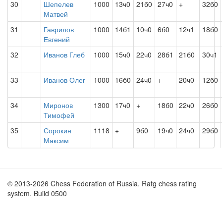
30
Шепелев
1000
13ч0
21б0
27ч0
+
32б0
Матвей
31
Гаврилов
1000
14б1
10ч0
6б0
12ч1
18б0
Евгений
32
Иванов Глеб
1000
15ч0
22ч0
28б1
21б0
30ч1
33
Иванов Олег
1000
16б0
24ч0
+
20ч0
12б0
34
Миронов
1300
17ч0
+
18б0
22ч0
26б0
Тимофей
35
Сорокин
1118
+
9б0
19ч0
24ч0
29б0
Максим
© 2013-2026 Chess Federation of Russia. Ratg chess rating
system. Build 0500