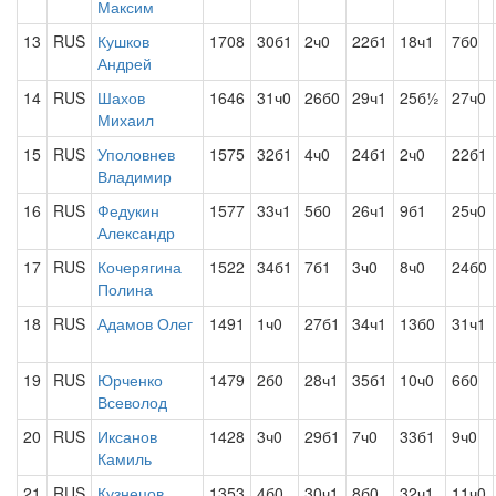
Максим
13
RUS
Кушков
1708
30б1
2ч0
22б1
18ч1
7б0
Андрей
14
RUS
Шахов
1646
31ч0
26б0
29ч1
25б½
27ч0
Михаил
15
RUS
Уполовнев
1575
32б1
4ч0
24б1
2ч0
22б1
Владимир
16
RUS
Федукин
1577
33ч1
5б0
26ч1
9б1
25ч0
Александр
17
RUS
Кочерягина
1522
34б1
7б1
3ч0
8ч0
24б0
Полина
18
RUS
Адамов Олег
1491
1ч0
27б1
34ч1
13б0
31ч1
19
RUS
Юрченко
1479
2б0
28ч1
35б1
10ч0
6б0
Всеволод
20
RUS
Иксанов
1428
3ч0
29б1
7ч0
33б1
9ч0
Камиль
21
RUS
Кузнецов
1353
4б0
30ч1
8б0
32ч1
11ч0