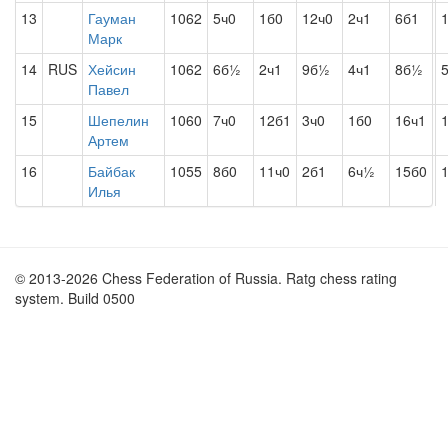
13
Гауман
1062
5ч0
1б0
12ч0
2ч1
6б1
Марк
14
RUS
Хейсин
1062
6б½
2ч1
9б½
4ч1
8б½
Павел
15
Шепелин
1060
7ч0
12б1
3ч0
1б0
16ч1
Артем
16
Байбак
1055
8б0
11ч0
2б1
6ч½
15б0
Илья
© 2013-2026 Chess Federation of Russia. Ratg chess rating
system. Build 0500