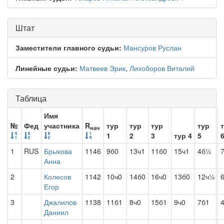
Штат
Заместители главного судьи:
Мансуров Руслан
Линейные судьи:
Матвеев Эрик
,
Лихоборов Виталий
Таблица
Имя
№
Фед
участника
R
тур
тур
тур
тур
нач
1
2
3
тур 4
5
1
RUS
Брыкова
1146
9б0
13ч1
11б0
15ч1
4б½
Анна
2
Колесов
1142
10ч0
14б0
16ч0
13б0
12ч½
Егор
3
Джалилов
1138
11б1
8ч0
15б1
9ч0
7б1
Даниил