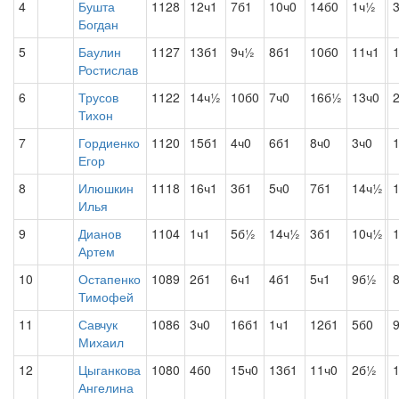
4
Бушта
1128
12ч1
7б1
10ч0
14б0
1ч½
Богдан
5
Баулин
1127
13б1
9ч½
8б1
10б0
11ч1
Ростислав
6
Трусов
1122
14ч½
10б0
7ч0
16б½
13ч0
Тихон
7
Гордиенко
1120
15б1
4ч0
6б1
8ч0
3ч0
Егор
8
Илюшкин
1118
16ч1
3б1
5ч0
7б1
14ч½
Илья
9
Дианов
1104
1ч1
5б½
14ч½
3б1
10ч½
Артем
10
Остапенко
1089
2б1
6ч1
4б1
5ч1
9б½
Тимофей
11
Савчук
1086
3ч0
16б1
1ч1
12б1
5б0
Михаил
12
Цыганкова
1080
4б0
15ч0
13б1
11ч0
2б½
Ангелина