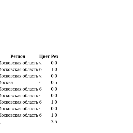
Регион
Цвет
Рез
осковская область
ч
0.0
осковская область
б
1.0
осковская область
ч
0.0
осква
ч
0.5
осковская область
б
0.0
осковская область
ч
0.0
осковская область
б
1.0
осковская область
ч
0.0
осковская область
б
1.0
∑
3.5