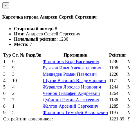
×
Карточка игрока Андреев Сергей Сергеевич
Стартовый номер:
8
Имя:
Андреев Сергей Сергеевич
Начальный рейтинг:
1236
Место:
7
Тур
Ст. №
Разр/Зв
Противник
Рейтинг
1
6
Филиппов Егор Васильевич
1236
М
2
9
Рузаков Илья Александрович
1196
М
3
3
Медведев Роман Павлович
1220
М
4
10
Шутов Василий Владимирович
1171
М
5
4
Журавлев Ярослав Иванович
1244
М
6
2
Чернов Тимофей Андреевич
1264
М
7
7
Дубинин Рамир Алексеевич
1186
М
8
1
Желтов Арсений Сергеевич
1285
М
9
5
Филиппов Тимофей Васильевич
1195
М
Ср. рейтинг соперников:
1221.89