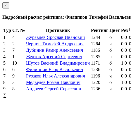
×
Подробный расчет рейтинга: Филиппов Тимофей Васильев
Тур
Ст. №
Противник
Рейтинг
Цвет
Рез
1
4
Журавлев Ярослав Иванович
1244
б
0.0
0
2
2
Чернов Тимофей Андреевич
1264
ч
0.0
0
3
7
Дубинин Рамир Алексеевич
1186
б
0.0
0
4
1
Желтов Арсений Сергеевич
1285
ч
0.0
0
5
10
Шутов Василий Владимирович
1171
б
1.0
0
6
6
Филиппов Егор Васильевич
1236
б
0.5
0
7
9
Рузаков Илья Александрович
1196
ч
0.0
0
8
3
Медведев Роман Павлович
1220
б
1.0
0
9
8
Андреев Сергей Сергеевич
1236
ч
0.0
0
∑