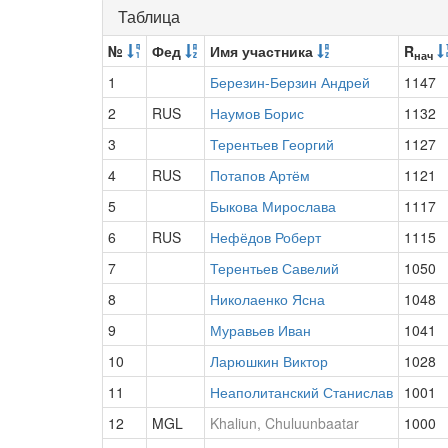
Таблица
№
Фед
Имя участника
R
нач
1
Березин-Берзин Андрей
1147
2
RUS
Наумов Борис
1132
3
Терентьев Георгий
1127
4
RUS
Потапов Артём
1121
5
Быкова Мирослава
1117
6
RUS
Нефёдов Роберт
1115
7
Терентьев Савелий
1050
8
Николаенко Ясна
1048
9
Муравьев Иван
1041
10
Ларюшкин Виктор
1028
11
Неаполитанский Станислав
1001
12
MGL
Khaliun, Chuluunbaatar
1000