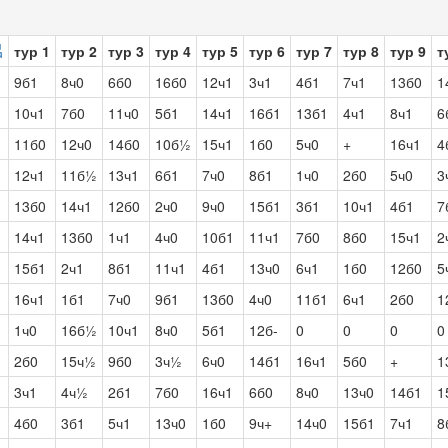
тур 1
тур 2
тур 3
тур 4
тур 5
тур 6
тур 7
тур 8
тур 9
т
9б1
8ч0
6б0
16б0
12ч1
3ч1
4б1
7ч1
13б0
1
10ч1
7б0
11ч0
5б1
14ч1
16б1
13б1
4ч1
8ч1
6
11б0
12ч0
14б0
10б½
15ч1
1б0
5ч0
+
16ч1
4
12ч1
11б½
13ч1
6б1
7ч0
8б1
1ч0
2б0
5ч0
3
13б0
14ч1
12б0
2ч0
9ч0
15б1
3б1
10ч1
4б1
7
14ч1
13б0
1ч1
4ч0
10б1
11ч1
7б0
8б0
15ч1
2
15б1
2ч1
8б1
11ч1
4б1
13ч0
6ч1
1б0
12б0
5
16ч1
1б1
7ч0
9б1
13б0
4ч0
11б1
6ч1
2б0
1
1ч0
16б½
10ч1
8ч0
5б1
12б-
0
0
0
0
2б0
15ч½
9б0
3ч½
6ч0
14б1
16ч1
5б0
+
1
3ч1
4ч½
2б1
7б0
16ч1
6б0
8ч0
13ч0
14б1
1
4б0
3б1
5ч1
13ч0
1б0
9ч+
14ч0
15б1
7ч1
8