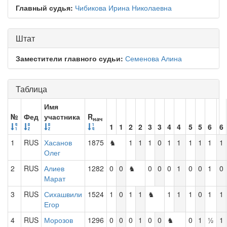
Главный судья:
Чибикова Ирина Николаевна
Штат
Заместители главного судьи:
Семенова Алина
Таблица
Имя
№
Фед
участника
R
нач
1
1
2
2
3
3
4
4
5
5
6
6
1
RUS
Хасанов
1875
♞
1
1
1
0
1
1
1
1
1
1
Олег
2
RUS
Алиев
1282
0
0
♞
0
0
0
1
0
0
1
0
Марат
3
RUS
Сихашвили
1524
1
0
1
1
♞
1
1
1
0
1
1
Егор
4
RUS
Морозов
1296
0
0
0
1
0
0
♞
0
1
½
1