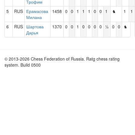
Трофим
5
RUS
Ерамасова
1458
0
0
1
1
1
0
0
1
♞
1
1
Милана
6
RUS
Шартова
1370
0
0
1
0
0
0
0
½
0
0
♞
Дарья
© 2013-2026 Chess Federation of Russia. Ratg chess rating
system. Build 0500