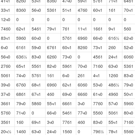
41ч1
82б0
53ч1
83б0
47ч0
59ч1
57б1
71ч1
64б1
33ч1
83б0
56ч0
53б1
51ч1
47б0
60ч1
1б1
70ч1
12ч0
0
0
0
0
0
0
0
0
74б0
62ч1
54б1
79ч1
7б1
11ч1
16б1
9ч1
5б0
83ч1
59б0
60ч0
0
57б1
69б0
66ч0
61б½
62ч0
6ч0
61б1
59ч0
67б1
60ч1
82б0
73ч1
2б0
52ч0
56ч0
63б½
83ч0
62б0
73ч0
0
45б1
24ч1
60б0
27б0
65ч1
55б1
82ч0
59б1
70ч0
71б0
63ч0
53б1
50б1
74ч0
57б1
1б1
6ч0
2б1
4ч1
12б0
83ч0
39ч0
67б0
68ч1
69б0
62ч1
60б0
53ч0
48б½
79ч0
37ч0
68б1
67ч1
4б0
69ч0
66б0
61ч0
49б0
50ч1
36б1
79ч0
58б0
55ч1
66б1
3ч0
77б0
57ч0
59б0
57б0
71ч0
0
66ч0
54б1
77ч0
55б0
50б1
80ч0
35б1
1б0
69ч1
3ч0
77б1
4б0
83ч0
55ч1
71б0
20ч½
14б0
63ч0
24ч0
15б0
0
79б½
78ч1
55б0