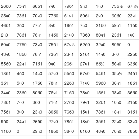
26б0
75ч1
66б1
7ч0
79б1
9ч0
1ч0
73б½
67ч½
25ч0
73б1
70ч0
77б0
61ч1
80б1
2ч0
60б0
23ч1
46б1
2б0
77ч1
8ч0
18б1
7ч0
21б0
59ч1
11б0
2ч0
76б1
78ч1
14б0
21ч0
73б0
80ч1
23б1
1ч0
60ч0
77б0
73ч0
75б1
67ч½
62б0
32ч0
80б0
0
43ч0
18б0
76ч1
73б1
23ч1
21б1
14ч0
3ч0
22б0
55б0
22ч1
71б1
9ч0
26б1
27ч1
8б½
56ч0
63б0
13б1
4б0
14ч0
57ч0
55б0
67ч0
54б1
35ч½
24б1
3б1
5ч0
17б0
78ч1
22б0
71ч0
59б0
36ч1
18б1
34ч0
23б0
80б0
76ч1
71б0
78ч0
15б1
38ч0
36б0
78б1
7ч0
3б0
71ч1
27б0
79ч1
22б1
10ч0
21б0
75б1
3ч0
23ч0
80б0
76б0
15ч1
78б1
18ч1
31б1
9б0
24ч1
26б0
27ч0
78б1
18ч0
35б1
22ч0
33ч0
11б0
0
29ч0
18б0
38ч0
61б0
48ч0
76ч0
78б0