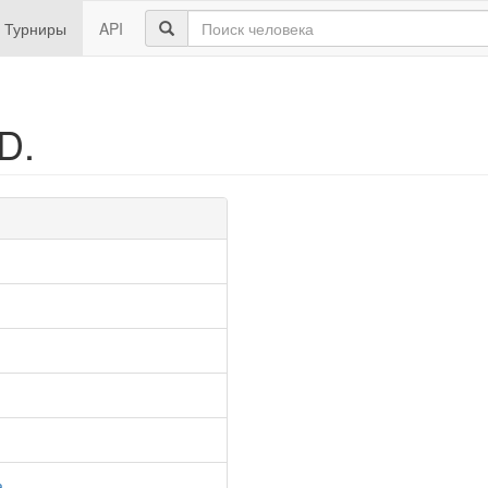
Турниры
API
D.
а