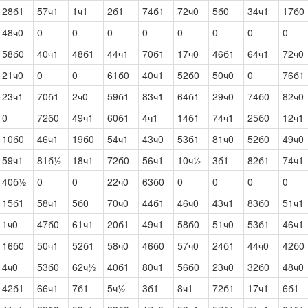
28б1
57ч1
1ч1
2б1
74б1
72ч0
5б0
34ч1
17б0
48ч0
0
0
0
0
0
0
0
0
58б0
40ч1
48б1
44ч1
70б1
17ч0
46б1
64ч1
72ч0
21ч0
0
0
61б0
40ч1
52б0
50ч0
0
76б1
23ч1
70б1
2ч0
59б1
83ч1
64б1
29ч0
74б0
82ч0
0
72б0
49ч1
60б1
4ч1
14б1
74ч1
25б0
12ч1
10б0
46ч1
19б0
54ч1
43ч0
53б1
81ч0
52б0
49ч0
59ч1
81б½
18ч1
72б0
56ч1
10ч½
3б1
82б1
74ч1
40б½
0
0
22ч0
63б0
0
0
0
0
15б1
58ч1
5б0
70ч0
44б1
46ч0
43ч1
83б0
51ч1
1ч0
47б0
61ч1
20б1
49ч1
58б0
51ч0
53б1
46ч1
16б0
50ч1
52б1
58ч0
46б0
57ч0
24б1
44ч0
42б0
4ч0
53б0
62ч½
40б1
80ч1
56б0
23ч0
32б0
48ч0
42б1
66ч1
7б1
5ч½
3б1
8ч1
72б1
17ч1
6б1