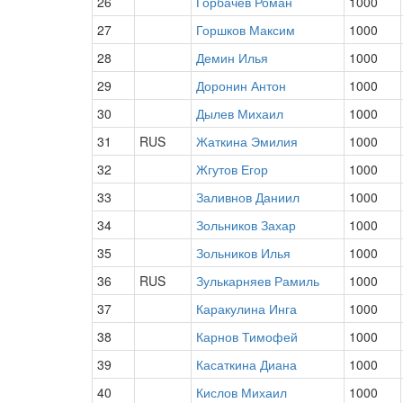
26
Горбачев Роман
1000
27
Горшков Максим
1000
28
Демин Илья
1000
29
Доронин Антон
1000
30
Дылев Михаил
1000
31
RUS
Жаткина Эмилия
1000
32
Жгутов Егор
1000
33
Заливнов Даниил
1000
34
Зольников Захар
1000
35
Зольников Илья
1000
36
RUS
Зулькарняев Рамиль
1000
37
Каракулина Инга
1000
38
Карнов Тимофей
1000
39
Касаткина Диана
1000
40
Кислов Михаил
1000