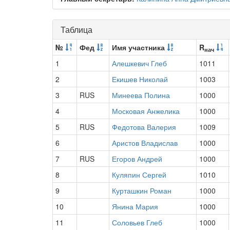
Таблица
№
Фед
Имя участника
R
нач
1
Алешкевич Глеб
1011
2
Екишев Николай
1003
3
RUS
Минеева Полина
1000
4
Московая Анжелика
1000
5
RUS
Федотова Валерия
1009
6
Аристов Владислав
1000
7
RUS
Егоров Андрей
1000
8
Куляпин Сергей
1010
9
Курташкин Роман
1000
10
Янина Мария
1000
11
Соловьев Глеб
1000