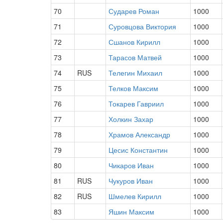
70
Сударев Роман
1000
71
Суровцова Виктория
1000
72
Сшанов Кирилл
1000
73
Тарасов Матвей
1000
74
RUS
Телегин Михаил
1000
75
Телков Максим
1000
76
Токарев Гавриил
1000
77
Холкин Захар
1000
78
Храмов Александр
1000
79
Цесис Константин
1000
80
Чикаров Иван
1000
81
RUS
Чукуров Иван
1000
82
RUS
Шмелев Кирилл
1000
83
Яшин Максим
1000