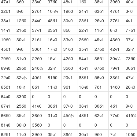
47ч1
6б0
33ч0
37б0
48ч1
1б0
38ч1
39б0
40ч1
32б1
8ч0
27б1
10ч½
19б0
24ч1
63б1
47б1
3ч0
38ч1
12б0
34ч0
48б1
30ч0
23б1
26ч0
37б1
4ч1
14ч1
21б0
37ч1
23б1
8б0
22ч1
11б1
6ч0
77б1
19б0
30ч1
31б1
16ч0
33ч0
26б0
49ч1
43б0
37ч1
45б1
9ч0
30б1
17ч0
31б0
35ч1
27б0
42ч1
32ч1
79б0
31ч0
22б0
15ч1
42б0
54ч1
36б1
30ч½
73б0
69ч0
29б0
24б½
32ч1
35б0
45ч1
67б0
79ч1
30б1
72ч0
32ч½
40б1
81б0
20ч1
83б1
56ч0
33б1
47ч1
65б1
10ч1
8б1
11ч0
9б1
16ч0
7б1
14б0
26ч0
64ч0
33б0
0
0
0
0
0
0
0
67ч1
25б0
41ч0
38б1
37ч0
36ч1
30б1
4б1
9ч0
66б0
35ч1
36б0
31ч0
45б½
48б1
62ч1
77ч0
41б½
81ч0
36ч0
35б0
0
0
0
0
0
0
62б1
11ч0
39б0
35ч1
36б1
30ч1
9б0
7ч1
10б0