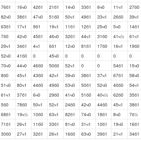
76б1
16ч0
42б1
21б1
14ч0
33б1
6ч0
11ч1
27б0
82ч0
38б1
47ч0
51б0
50ч1
49б1
33ч1
26б0
39ч1
63б1
17ч1
9б1
19ч1
11б1
12б1
25ч0
5ч0
14б1
7б0
42ч0
45б1
46ч0
32б1
44ч1
31б0
41ч½
61ч1
29ч1
34б1
4ч1
6б1
12ч0
81б1
17б0
16ч1
19б0
52ч0
41б0
0
45ч0
0
0
0
0
0
70ч0
44ч0
46б0
50б0
52ч1
0
0
54б1
15ч0
8б0
45ч1
43б0
42ч1
39ч0
38б1
37ч1
67б1
58ч0
51ч0
80ч1
44б0
49б0
53ч0
50б1
52ч0
40б0
54ч1
61ч1
37б1
6ч0
29б0
41ч0
51б0
40ч½
62б0
35б1
5б0
78б0
50ч1
52ч1
24б0
42ч0
44б0
45ч1
38б1
68б1
19ч½
10б0
63ч1
82б1
74ч0
18б1
8ч0
7б½
71б1
26ч1
11б0
33б1
81ч0
31ч1
10б1
19ч0
16б1
30б0
27ч1
32б1
26ч1
16б0
63ч0
39б1
21ч1
34б1