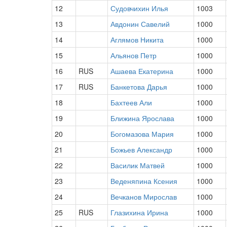
12
Судовчихин Илья
1003
13
Авдонин Савелий
1000
14
Аглямов Никита
1000
15
Альянов Петр
1000
16
RUS
Ашаева Екатерина
1000
17
RUS
Банкетова Дарья
1000
18
Бахтеев Али
1000
19
Ближина Ярослава
1000
20
Богомазова Мария
1000
21
Божьев Александр
1000
22
Василик Матвей
1000
23
Веденяпина Ксения
1000
24
Вечканов Мирослав
1000
25
RUS
Глазихина Ирина
1000