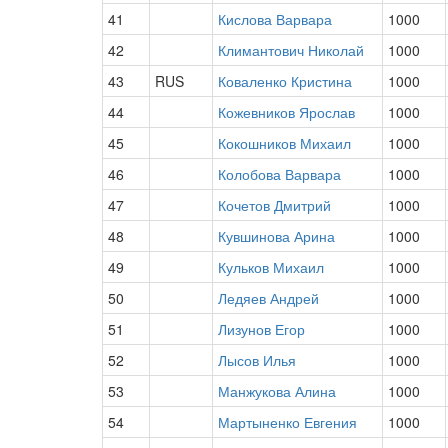
41
Кислова Варвара
1000
42
Климантович Николай
1000
43
RUS
Коваленко Кристина
1000
44
Кожевников Ярослав
1000
45
Кокошников Михаил
1000
46
Колобова Варвара
1000
47
Кочетов Дмитрий
1000
48
Кувшинова Арина
1000
49
Кульков Михаил
1000
50
Ледяев Андрей
1000
51
Лизунов Егор
1000
52
Лысов Илья
1000
53
Манжукова Алина
1000
54
Мартыненко Евгения
1000