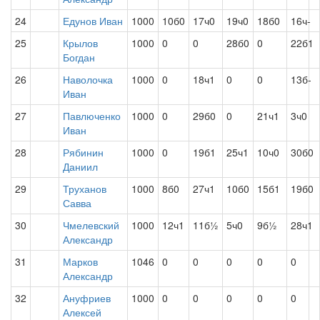
24
Едунов Иван
1000
10б0
17ч0
19ч0
18б0
16ч-
25
Крылов
1000
0
0
28б0
0
22б1
Богдан
26
Наволочка
1000
0
18ч1
0
0
13б-
Иван
27
Павлюченко
1000
0
29б0
0
21ч1
3ч0
Иван
28
Рябинин
1000
0
19б1
25ч1
10ч0
30б0
Даниил
29
Труханов
1000
8б0
27ч1
10б0
15б1
19б0
Савва
30
Чмелевский
1000
12ч1
11б½
5ч0
9б½
28ч1
Александр
31
Марков
1046
0
0
0
0
0
Александр
32
Ануфриев
1000
0
0
0
0
0
Алексей