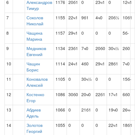
6
Александров
1176
20б1
0
23ч1
0
12ч1
Тимур
7
Соколов
1155
22ч1
9б1
4ч0
20б½
10б1
Николай
8
Чащина
1157
29ч1
0
0
0
5б-
Марина
9
Медников
1134
23б1
7ч0
20б0
30ч½
2б0
Евгений
10
Чащин
1114
24ч1
4б0
29ч1
28б1
7ч0
Борис
11
Коновалов
1105
0
30ч½
0
0
15б-
Алексей
12
Костенко
1086
30б0
20ч0
22б1
17ч1
6б0
Егор
13
Абдиев
1066
0
21б1
0
19ч0
26ч-
Адель
14
Золотов
1055
0
0
0
22ч1
18б1
Георгий