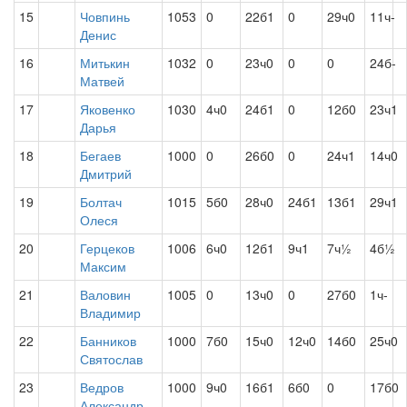
15
Човпинь
1053
0
22б1
0
29ч0
11ч-
Денис
16
Митькин
1032
0
23ч0
0
0
24б-
Матвей
17
Яковенко
1030
4ч0
24б1
0
12б0
23ч1
Дарья
18
Бегаев
1000
0
26б0
0
24ч1
14ч0
Дмитрий
19
Болтач
1015
5б0
28ч0
24б1
13б1
29ч1
Олеся
20
Герцеков
1006
6ч0
12б1
9ч1
7ч½
4б½
Максим
21
Валовин
1005
0
13ч0
0
27б0
1ч-
Владимир
22
Банников
1000
7б0
15ч0
12ч0
14б0
25ч0
Святослав
23
Ведров
1000
9ч0
16б1
6б0
0
17б0
Александр