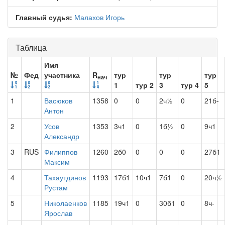
Главный судья:
Малахов Игорь
Таблица
Имя
№
Фед
участника
R
тур
тур
тур
нач
1
тур 2
3
тур 4
5
1
Васюков
1358
0
0
2ч½
0
21б-
Антон
2
Усов
1353
3ч1
0
1б½
0
9ч1
Александр
3
RUS
Филиппов
1260
2б0
0
0
0
27б1
Максим
4
Тахаутдинов
1193
17б1
10ч1
7б1
0
20ч½
Рустам
5
Николаенков
1185
19ч1
0
30б1
0
8ч-
Ярослав