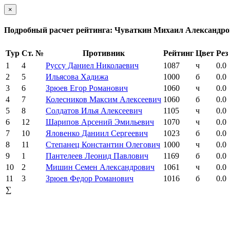
×
Подробный расчет рейтинга: Чуваткин Михаил Александр
Тур
Ст. №
Противник
Рейтинг
Цвет
Рез
1
4
Руссу Даниел Николаевич
1087
ч
0.0
2
5
Ильясова Хадижа
1000
б
0.0
3
6
Зрюев Егор Романович
1060
ч
0.0
4
7
Колесников Максим Алексеевич
1060
б
0.0
5
8
Солдатов Илья Алексеевич
1105
ч
0.0
6
12
Шарипов Арсений Эмильевич
1070
ч
0.0
7
10
Яловенко Даниил Сергеевич
1023
б
0.0
8
11
Степанец Константин Олегович
1000
ч
0.0
9
1
Пантелеев Леонид Павлович
1169
б
0.0
10
2
Мишин Семен Александрович
1061
ч
0.0
11
3
Зрюев Федор Романович
1016
б
0.0
∑