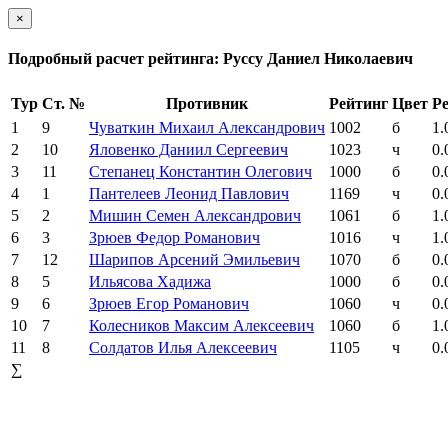
×
Подробный расчет рейтинга: Руссу Даниел Николаевич
Тур
Ст. №
Противник
Рейтинг
Цвет
Ре
1
9
Чуваткин Михаил Александрович
1002
б
1.
2
10
Яловенко Даниил Сергеевич
1023
ч
0.
3
11
Степанец Константин Олегович
1000
б
0.
4
1
Пантелеев Леонид Павлович
1169
ч
0.
5
2
Мишин Семен Александрович
1061
б
1.
6
3
Зрюев Федор Романович
1016
ч
1.
7
12
Шарипов Арсений Эмильевич
1070
б
0.
8
5
Ильясова Хадижа
1000
б
0.
9
6
Зрюев Егор Романович
1060
ч
0.
10
7
Колесников Максим Алексеевич
1060
б
1.
11
8
Солдатов Илья Алексеевич
1105
ч
0.
∑