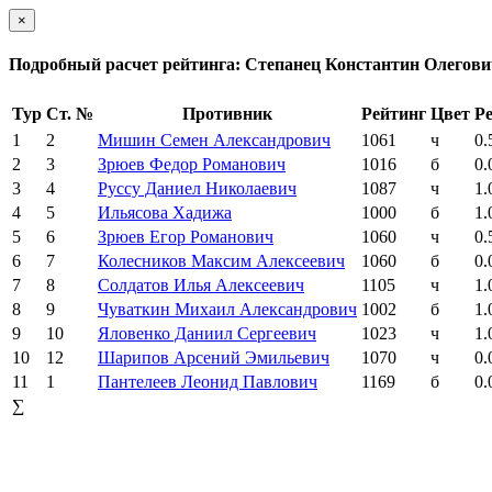
×
Подробный расчет рейтинга: Степанец Константин Олегови
Тур
Ст. №
Противник
Рейтинг
Цвет
Ре
1
2
Мишин Семен Александрович
1061
ч
0.
2
3
Зрюев Федор Романович
1016
б
0.
3
4
Руссу Даниел Николаевич
1087
ч
1.
4
5
Ильясова Хадижа
1000
б
1.
5
6
Зрюев Егор Романович
1060
ч
0.
6
7
Колесников Максим Алексеевич
1060
б
0.
7
8
Солдатов Илья Алексеевич
1105
ч
1.
8
9
Чуваткин Михаил Александрович
1002
б
1.
9
10
Яловенко Даниил Сергеевич
1023
ч
1.
10
12
Шарипов Арсений Эмильевич
1070
ч
0.
11
1
Пантелеев Леонид Павлович
1169
б
0.
∑