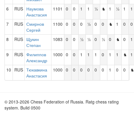
6
RUS
Наумова
1101
0
0
1
1
½
♞
1
½
1
1
Анастасия
7
RUS
Смирнов
1100
0
0
0
½
0
0
♞
1
0
0
Сергей
8
RUS
Щукин
1083
0
0
½
½
0
½
0
♞
0
1
Степан
9
RUS
Филиппов
1000
0
0
1
1
1
0
1
1
♞
1
Александр
10
RUS
Тюкавкина
1000
0
0
0
0
0
0
1
0
0
Анастасия
© 2013-2026 Chess Federation of Russia. Ratg chess rating
system. Build 0500