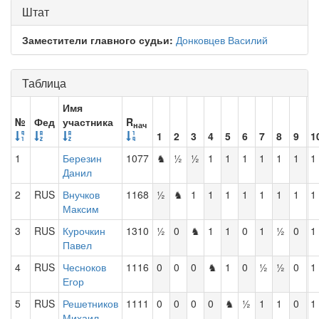
Штат
Заместители главного судьи:
Донковцев Василий
Таблица
Имя
№
Фед
участника
R
нач
1
2
3
4
5
6
7
8
9
1
1
Березин
1077
♞
½
½
1
1
1
1
1
1
1
Данил
2
RUS
Внучков
1168
½
♞
1
1
1
1
1
1
1
1
Максим
3
RUS
Курочкин
1310
½
0
♞
1
1
0
1
½
0
1
Павел
4
RUS
Чесноков
1116
0
0
0
♞
1
0
½
½
0
1
Егор
5
RUS
Решетников
1111
0
0
0
0
♞
½
1
1
0
1
Михаил