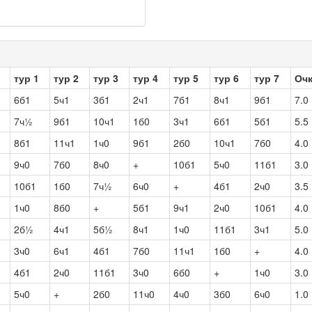
тур 1
тур 2
тур 3
тур 4
тур 5
тур 6
тур 7
Оч
6б1
5ч1
3б1
2ч1
7б1
8ч1
9б1
7.0
7ч½
9б1
10ч1
1б0
3ч1
6б1
5б1
5.5
8б1
11ч1
1ч0
9б1
2б0
10ч1
7б0
4.0
9ч0
7б0
8ч0
+
10б1
5ч0
11б1
3.0
10б1
1б0
7ч½
6ч0
+
4б1
2ч0
3.5
1ч0
8б0
+
5б1
9ч1
2ч0
10б1
4.0
2б½
4ч1
5б½
8ч1
1ч0
11б1
3ч1
5.0
3ч0
6ч1
4б1
7б0
11ч1
1б0
+
4.0
4б1
2ч0
11б1
3ч0
6б0
+
1ч0
3.0
5ч0
+
2б0
11ч0
4ч0
3б0
6ч0
1.0