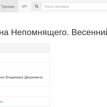
Турниры
API
а Непомнящего. Весенний
ная Владимира Дворковича,
ич