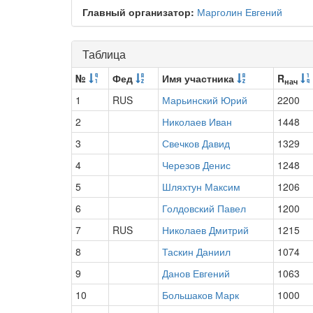
Главный организатор:
Марголин Евгений
Таблица
№
Фед
Имя участника
R
нач
1
RUS
Марьинский Юрий
2200
2
Николаев Иван
1448
3
Свечков Давид
1329
4
Черезов Денис
1248
5
Шляхтун Максим
1206
6
Голдовский Павел
1200
7
RUS
Николаев Дмитрий
1215
8
Таскин Даниил
1074
9
Данов Евгений
1063
10
Большаков Марк
1000