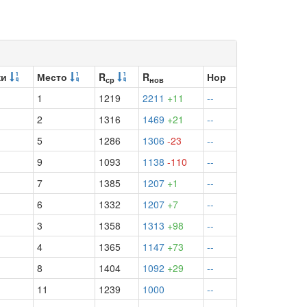
ки
Место
R
R
Нор
ср
нов
1
1219
2211
+11
--
2
1316
1469
+21
--
5
1286
1306
-23
--
9
1093
1138
-110
--
7
1385
1207
+1
--
6
1332
1207
+7
--
3
1358
1313
+98
--
4
1365
1147
+73
--
8
1404
1092
+29
--
11
1239
1000
--