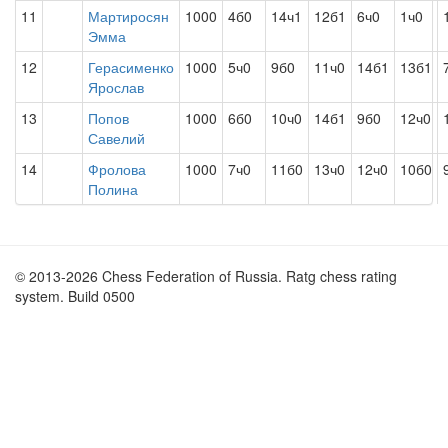
11
Мартиросян
1000
4б0
14ч1
12б1
6ч0
1ч0
Эмма
12
Герасименко
1000
5ч0
9б0
11ч0
14б1
13б1
Ярослав
13
Попов
1000
6б0
10ч0
14б1
9б0
12ч0
Савелий
14
Фролова
1000
7ч0
11б0
13ч0
12ч0
10б0
Полина
© 2013-2026 Chess Federation of Russia. Ratg chess rating
system. Build 0500