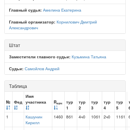
Главный судья:
Амелина Екатерина
Главный организатор:
Корнилович Дмитрий
Александрович
Штат
Заместители главного судьи:
Кузьмина Татьяна
Судьи:
Самойлов Андрей
Таблица
Имя
№
Фед
участника
R
тур
тур
тур
тур
тур
нач
1
2
3
4
5
1
Кашунин
1460
8б1
4ч0
10б1
2ч0
11б1
Кирилл