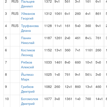
2
RUS
Пальцев
1372
9ч1
5б1
3ч1
1б1
6ч1
Даниил
3
RUS
Уйманов
1312
10б1
6ч1
2б0
4ч1
8б1
Георгий
4
RUS
Труфанова
1128
11ч1
1б1
5ч0
3б0
9ч1
Диана
5
Панин
1187
12б1
2ч0
4б1
8ч½
7б1
Николай
6
Костиков
1152
13ч1
3б0
7ч1
11б1
2б0
Леонид
7
Рябков
1033
14б1
8ч0
6б0
10ч1
5ч0
Алексей
8
Йылмаз
1025
1ч0
7б1
9ч1
5б½
3ч0
Марк
9
Грибков
1082
2б0
12ч1
8б0
13ч1
4б0
Дмитрий
10
Богомолов
1077
3ч0
13б1
1ч0
7б0
14ч1
Дмитрий