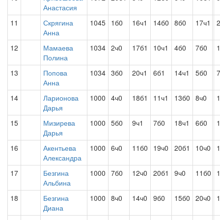
Анастасия
11
Скрягина
1045
1б0
16ч1
14б0
8б0
17ч1
Анна
12
Мамаева
1034
2ч0
17б1
10ч1
4б0
7б0
Полина
13
Попова
1034
3б0
20ч1
6б1
14ч1
5б0
Анна
14
Ларионова
1000
4ч0
18б1
11ч1
13б0
8ч0
Дарья
15
Мизирева
1000
5б0
9ч1
7б0
18ч1
6б0
Дарья
16
Акентьева
1000
6ч0
11б0
19ч0
20б1
10ч0
Александра
17
Безгина
1000
7б0
12ч0
20б1
9ч0
11б0
Альбина
18
Безгина
1000
8ч0
14ч0
9б0
15б0
20ч0
Диана