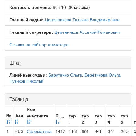
Контроль времени:
60'+10" (Классика)
Главный судья:
Цепенникова Татьяна Владимировна
Главный секретарь:
Цепенников Арсений Романович
Ссылка на сайт организатора
Штат
Линейные судьи:
Барутенко Ольга
,
Березикова Ольга
,
Пузиков Николай
Таблица
Имя
№
Фед
участника
R
тур
тур
тур
тур
тур
нач
1
2
3
4
5
1
RUS
Соломатина
1417
11ч1
8б1
4ч1
3б1
2ч½