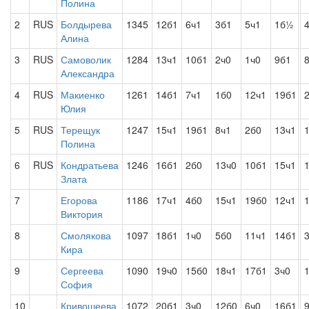
Полина
2
RUS
Болдырева
1345
12б1
6ч1
3б1
5ч1
1б½
Алина
3
RUS
Самоволик
1284
13ч1
10б1
2ч0
1ч0
9б1
Александра
4
RUS
Макиенко
1261
14б1
7ч1
1б0
12ч1
19б1
Юлия
5
RUS
Терещук
1247
15ч1
19б1
8ч1
2б0
13ч1
Полина
6
RUS
Кондратьева
1246
16б1
2б0
13ч0
10б1
15ч1
Злата
7
Егорова
1186
17ч1
4б0
15ч1
19б0
12ч1
Виктория
8
Смолякова
1097
18б1
1ч0
5б0
11ч1
14б1
Кира
9
Сергеева
1090
19ч0
15б0
18ч1
17б1
3ч0
София
10
Кривошеева
1072
20б1
3ч0
12б0
6ч0
16б1