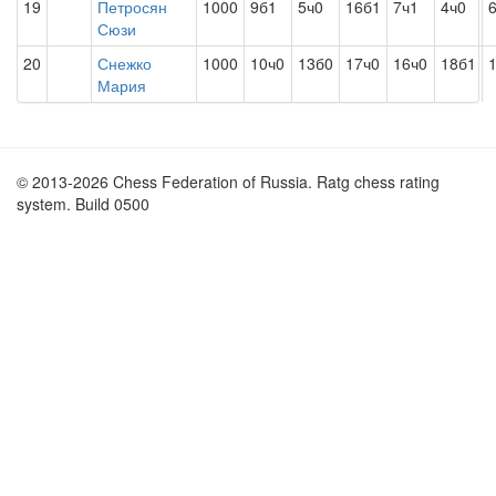
19
Петросян
1000
9б1
5ч0
16б1
7ч1
4ч0
Сюзи
20
Снежко
1000
10ч0
13б0
17ч0
16ч0
18б1
Мария
© 2013-2026 Chess Federation of Russia. Ratg chess rating
system. Build 0500