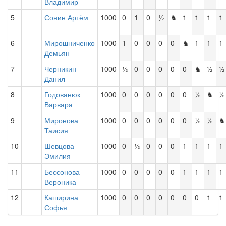
Владимир
5
Сонин Артём
1000
0
1
0
½
♞
1
1
1
1
6
Мирошниченко
1000
1
0
0
0
0
♞
1
1
1
Демьян
7
Черникин
1000
½
0
0
0
0
0
♞
½
½
Данил
8
Годованюк
1000
0
0
0
0
0
0
½
♞
½
Варвара
9
Миронова
1000
0
0
0
0
0
0
½
½
♞
Таисия
10
Шевцова
1000
0
½
0
0
0
1
1
1
1
Эмилия
11
Бессонова
1000
0
0
0
0
0
1
1
1
1
Вероника
12
Каширина
1000
0
0
0
0
0
0
0
1
1
Софья