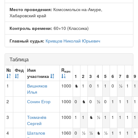
Место проведения:
Комсомольск-на-Амуре,
Хабаровский край
Контроль времени:
60+10 (Классика)
Главный судья:
Кривцов Николай Юрьевич
Таблица
№
Фед
Имя
R
нач
участника
1
2
3
4
5
6
7
8
9
1
Вишняков
1000
♞
1
0
1
1
0
½
1
1
Илья
2
Сонин Егор
1000
0
♞
0
½
0
1
1
1
1
3
Токмачёв
1000
1
1
♞
½
1
1
1
1
1
Сергей
4
Шаталов
1060
0
½
½
♞
½
1
1
1
1