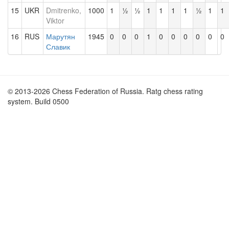
15
UKR
Dmitrenko,
1000
1
½
½
1
1
1
1
½
1
1
Viktor
16
RUS
Марутян
1945
0
0
0
1
0
0
0
0
0
0
Славик
© 2013-2026 Chess Federation of Russia. Ratg chess rating
system. Build 0500