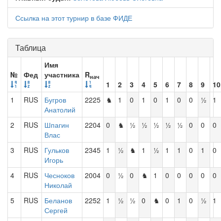
Ссылка на этот турнир в базе ФИДЕ
Таблица
Имя
№
Фед
участника
R
нач
1
2
3
4
5
6
7
8
9
10
1
RUS
Бугров
2225
♞
1
0
1
0
1
0
0
½
1
Анатолий
2
RUS
Шпагин
2204
0
♞
½
½
½
½
½
0
0
0
Влас
3
RUS
Гульков
2345
1
½
♞
1
½
1
1
0
1
0
Игорь
4
RUS
Чесноков
2004
0
½
0
♞
1
0
0
0
0
0
Николай
5
RUS
Беланов
2252
1
½
½
0
♞
0
1
0
½
1
Сергей