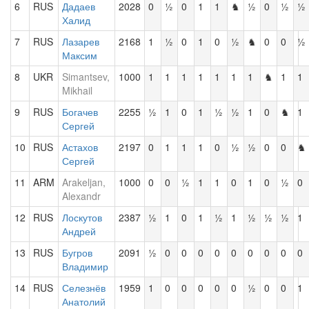
6
RUS
Дадаев
2028
0
½
0
1
1
♞
½
0
½
½
Халид
7
RUS
Лазарев
2168
1
½
0
1
0
½
♞
0
0
½
Максим
8
UKR
Simantsev,
1000
1
1
1
1
1
1
1
♞
1
1
Mikhail
9
RUS
Богачев
2255
½
1
0
1
½
½
1
0
♞
1
Сергей
10
RUS
Астахов
2197
0
1
1
1
0
½
½
0
0
♞
Сергей
11
ARM
Arakeljan,
1000
0
0
½
1
1
0
1
0
½
0
Alexandr
12
RUS
Лоскутов
2387
½
1
0
1
½
1
½
½
½
1
Андрей
13
RUS
Бугров
2091
½
0
0
0
0
0
0
0
0
0
Владимир
14
RUS
Селезнёв
1959
1
0
0
0
0
0
½
0
0
1
Анатолий