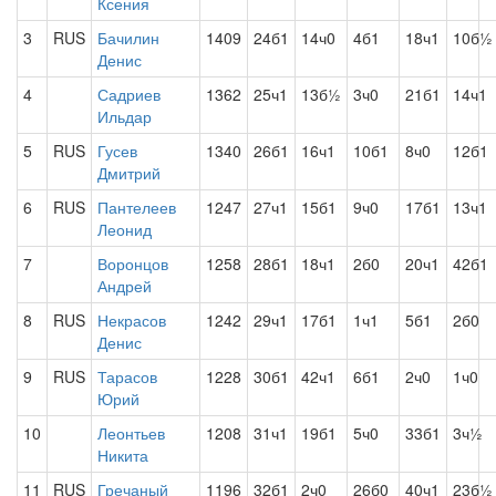
Ксения
3
RUS
Бачилин
1409
24б1
14ч0
4б1
18ч1
10б½
Денис
4
Садриев
1362
25ч1
13б½
3ч0
21б1
14ч1
Ильдар
5
RUS
Гусев
1340
26б1
16ч1
10б1
8ч0
12б1
Дмитрий
6
RUS
Пантелеев
1247
27ч1
15б1
9ч0
17б1
13ч1
Леонид
7
Воронцов
1258
28б1
18ч1
2б0
20ч1
42б1
Андрей
8
RUS
Некрасов
1242
29ч1
17б1
1ч1
5б1
2б0
Денис
9
RUS
Тарасов
1228
30б1
42ч1
6б1
2ч0
1ч0
Юрий
10
Леонтьев
1208
31ч1
19б1
5ч0
33б1
3ч½
Никита
11
RUS
Гречаный
1196
32б1
2ч0
26б0
40ч1
23б½