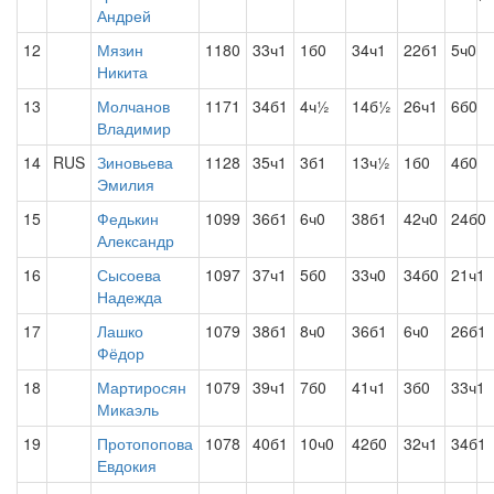
Андрей
12
Мязин
1180
33ч1
1б0
34ч1
22б1
5ч0
Никита
13
Молчанов
1171
34б1
4ч½
14б½
26ч1
6б0
Владимир
14
RUS
Зиновьева
1128
35ч1
3б1
13ч½
1б0
4б0
Эмилия
15
Федькин
1099
36б1
6ч0
38б1
42ч0
24б0
Александр
16
Сысоева
1097
37ч1
5б0
33ч0
34б0
21ч1
Надежда
17
Лашко
1079
38б1
8ч0
36б1
6ч0
26б1
Фёдор
18
Мартиросян
1079
39ч1
7б0
41ч1
3б0
33ч1
Микаэль
19
Протопопова
1078
40б1
10ч0
42б0
32ч1
34б1
Евдокия