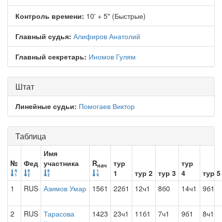
Контроль времени:
10' + 5" (Быстрые)
Главный судья:
Алифиров Анатолий
Главный секретарь:
Иномов Гулям
Штат
Линейные судьи:
Помогаев Виктор
Таблица
Имя
№
Фед
участника
R
тур
тур
нач
1
тур 2
тур 3
4
тур 5
1
RUS
Азимов Умар
1561
22б1
12ч1
8б0
14ч1
9б1
2
RUS
Тарасова
1423
23ч1
11б1
7ч1
9б1
8ч1