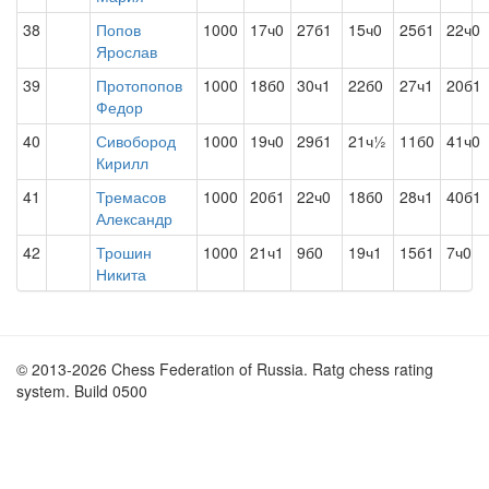
38
Попов
1000
17ч0
27б1
15ч0
25б1
22ч0
Ярослав
39
Протопопов
1000
18б0
30ч1
22б0
27ч1
20б1
Федор
40
Сивобород
1000
19ч0
29б1
21ч½
11б0
41ч0
Кирилл
41
Тремасов
1000
20б1
22ч0
18б0
28ч1
40б1
Александр
42
Трошин
1000
21ч1
9б0
19ч1
15б1
7ч0
Никита
© 2013-2026 Chess Federation of Russia. Ratg chess rating
system. Build 0500