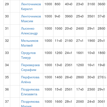
29
Ленточников
1000
8б0
40ч0
23ч0
31б0
36б0
Кирилл
30
Ленточников
1000
9ч0
39б0
25ч0
35б1
37ч0
Максим
31
Лысенко
1000
10б0
20ч0
24б0
29ч1
28б0
Александр
32
Мельников
1000
11ч0
21б0
27ч1
19б0
25ч1
Матвей
33
Оргдулов
1000
12б0
24ч1
16б1
10ч0
18б0
Тимур
34
Переверзев
1000
13ч0
23б1
12б0
16ч1
19ч0
Серафим
35
Перфилова
1000
14б0
26ч0
28б0
30ч0
27б½
Алёна
36
Позднякова
1000
15ч0
25б1
17ч0
23б0
29ч1
Елизавета
37
Позднякова
1000
16б0
28ч1
20б0
24ч0
30б1
Мария