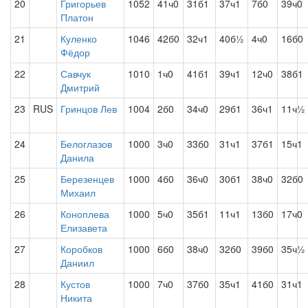
20
Григорьев
1052
41ч0
31б1
37ч1
7б0
39ч0
Платон
21
Куленко
1046
42б0
32ч1
40б½
4ч0
16б0
Фёдор
22
Савчук
1010
1ч0
41б1
39ч1
12ч0
38б1
Дмитрий
23
RUS
Гринцов Лев
1004
2б0
34ч0
29б1
36ч1
11ч½
24
Белоглазов
1000
3ч0
33б0
31ч1
37б1
15ч1
Данила
25
Березенцев
1000
4б0
36ч0
30б1
38ч0
32б0
Михаил
26
Коноплева
1000
5ч0
35б1
11ч1
13б0
17ч0
Елизавета
27
Коробков
1000
6б0
38ч0
32б0
39б0
35ч½
Даниил
28
Кустов
1000
7ч0
37б0
35ч1
41б0
31ч1
Никита