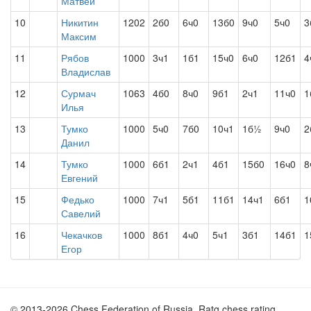
Матвей
10
Никитин
1202
2б0
6ч0
13б0
9ч0
5ч0
3
Максим
11
Рябов
1000
3ч1
1б1
15ч0
6ч0
12б1
4
Владислав
12
Сурмач
1063
4б0
8ч0
9б1
2ч1
11ч0
1
Илья
13
Тумко
1000
5ч0
7б0
10ч1
1б½
9ч0
2
Данил
14
Тумко
1000
6б1
2ч1
4б1
15б0
16ч0
8
Евгений
15
Федько
1000
7ч1
5б1
11б1
14ч1
6б1
1
Савелий
16
Чекачков
1000
8б1
4ч0
5ч1
3б1
14б1
1
Егор
© 2013-2026 Chess Federation of Russia. Ratg chess rating