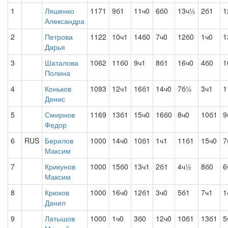
1
Ляшенко
1171
9б1
11ч0
6б0
13ч½
2б1
1
Александра
2
Петрова
1122
10ч1
14б0
7ч0
12б0
1ч0
1
Дарья
3
Шаталова
1062
11б0
9ч1
8б1
16ч0
4б0
1
Полина
4
Коньков
1093
12ч1
16б1
14ч0
7б½
3ч1
1
Денис
5
Смирнов
1169
13б1
15ч0
16б0
8ч0
10б1
9
Федор
6
RUS
Берилов
1000
14ч0
10б1
1ч1
11б1
15ч0
7
Максим
7
Крикунов
1000
15б0
13ч1
2б1
4ч½
8б0
6
Максим
8
Крюков
1000
16ч0
12б1
3ч0
5б1
7ч1
1
Данил
9
Латышов
1000
1ч0
3б0
12ч0
10б1
13б1
5