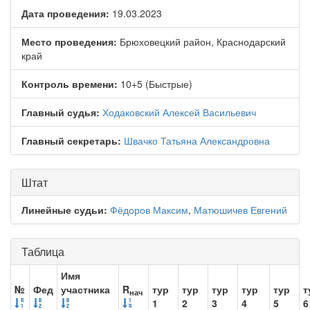
Дата проведения:
19.03.2023
Место проведения:
Брюховецкий район, Краснодарский
край
Контроль времени:
10+5 (Быстрые)
Главный судья:
Ходаковский Алексей Васильевич
Главный секретарь:
Швачко Татьяна Александровна
Штат
Линейные судьи:
Фёдоров Максим
,
Матюшичев Евгений
Таблица
Имя
№
Фед
участника
R
тур
тур
тур
тур
тур
т
нач
1
2
3
4
5
6