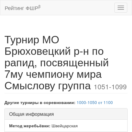
β
Рейтинг ФШР
Toggl
naviga
Турнир МО
Брюховецкий р-н по
рапид, посвященный
7му чемпиону мира
Смыслову группа
1051-1099
Другие турниры в соревновании:
1000-1050
от 1100
Общая информация
Метод жеребьёвки:
Швейцарская