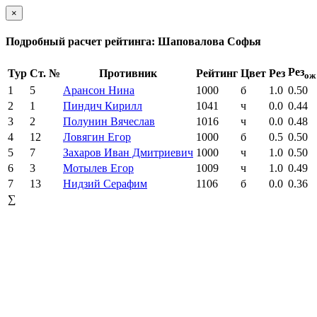
×
Подробный расчет рейтинга: Шаповалова Софья
Рез
Тур
Ст. №
Противник
Рейтинг
Цвет
Рез
ож
1
5
Арансон Нина
1000
б
1.0
0.50
2
1
Пиндич Кирилл
1041
ч
0.0
0.44
3
2
Полунин Вячеслав
1016
ч
0.0
0.48
4
12
Ловягин Егор
1000
б
0.5
0.50
5
7
Захаров Иван Дмитриевич
1000
ч
1.0
0.50
6
3
Мотылев Егор
1009
ч
1.0
0.49
7
13
Нидзий Серафим
1106
б
0.0
0.36
∑