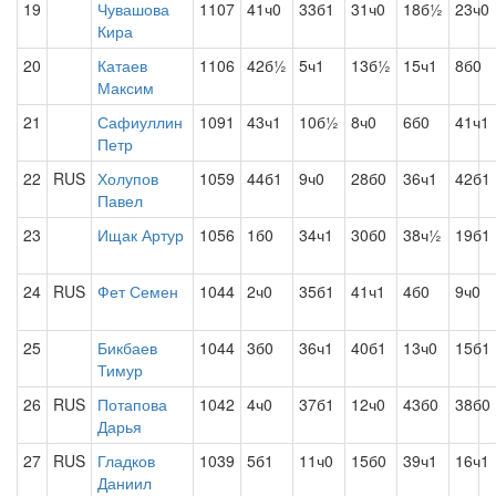
19
Чувашова
1107
41ч0
33б1
31ч0
18б½
23ч0
Кира
20
Катаев
1106
42б½
5ч1
13б½
15ч1
8б0
Максим
21
Сафиуллин
1091
43ч1
10б½
8ч0
6б0
41ч1
Петр
22
RUS
Холупов
1059
44б1
9ч0
28б0
36ч1
42б1
Павел
23
Ищак Артур
1056
1б0
34ч1
30б0
38ч½
19б1
24
RUS
Фет Семен
1044
2ч0
35б1
41ч1
4б0
9ч0
25
Бикбаев
1044
3б0
36ч1
40б1
13ч0
15б1
Тимур
26
RUS
Потапова
1042
4ч0
37б1
12ч0
43б0
38б0
Дарья
27
RUS
Гладков
1039
5б1
11ч0
15б0
39ч1
16ч1
Даниил