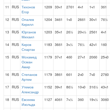
11
RUS
Тихонов
1209
33ч1
27б1
4ч1
1ч1
3б1
Егор
12
RUS
Опалев
1204
34б1
1ч0
26б1
30ч1
7б½
Кирилл
13
RUS
Юрганов
1203
35ч1
2б½
20ч½
25б1
4ч1
Михаил
14
RUS
Киров
1183
36б1
3ч½
7б½
42ч1
1б0
Спартак
15
RUS
Мохамед
1179
37ч1
4б0
27ч1
20б0
25ч0
Осман
Амир
16
RUS
Степанов
1179
38б1
6б1
2ч0
7ч0
27б0
Артем
17
RUS
Утемов
1152
39ч1
8б½
10ч0
31б½
43ч1
Александр
18
RUS
Евсеева
1127
40б1
7ч½
3б0
19ч½
30б0
Изольда