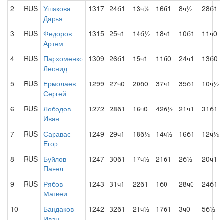
2
RUS
Ушакова
1317
24б1
13ч½
16б1
8ч½
28б1
Дарья
3
RUS
Федоров
1315
25ч1
14б½
18ч1
10б1
11ч0
Артем
4
RUS
Пархоменко
1309
26б1
15ч1
11б0
24ч1
13б0
Леонид
5
RUS
Ермолаев
1299
27ч0
20б0
37ч1
35б1
10ч½
Сергей
6
RUS
Лебедев
1272
28б1
16ч0
42б½
21ч1
31б1
Иван
7
RUS
Саравас
1249
29ч1
18б½
14ч½
16б1
12ч½
Егор
8
RUS
Буйлов
1247
30б1
17ч½
21б1
2б½
20ч1
Павел
9
RUS
Рябов
1243
31ч1
22б1
1б0
28ч0
24б1
Матвей
10
Бандаков
1242
32б1
21ч½
17б1
3ч0
5б½
Иван