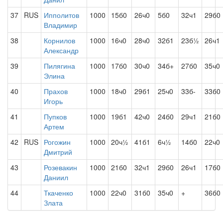
37
RUS
Ипполитов
1000
15б0
26ч0
5б0
32ч1
29б0
Владимир
38
Корнилов
1000
16ч0
28ч0
32б1
23б½
26ч1
Александр
39
Пилягина
1000
17б0
30ч0
34б+
27б0
35ч0
Элина
40
Прахов
1000
18ч0
29б1
25ч0
33б-
33б0
Игорь
41
Пупков
1000
19б1
42ч0
24б0
29ч1
21б0
Артем
42
RUS
Рогожин
1000
20ч½
41б1
6ч½
14б0
22ч0
Дмитрий
43
Розевакин
1000
21б0
32ч1
29б0
26ч1
17б0
Даниил
44
Ткаченко
1000
22ч0
31б0
35ч0
+
36б0
Злата