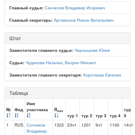
Главный судья:
Санчелов Владимир Игоревич
Главный секретарь:
Артамонов Роман Витальевич
Штат
Заместители главного судьи:
Чернышова Юлия
Судьи:
Чудинова Наталья
,
Вахрин Михаил
Заместители главного секретаря:
Коротаева Евгения
Таблица
Имя
№
Фед
участника
R
тур
нач
тур 1
тур 2
тур 3
тур 4
5
1
RUS
Сотников
1322
23ч1
12б1
9ч1
11б0
14ч1
Владимир