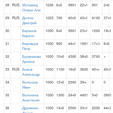
28
RUS
Мохамед
1026
6ч0
38б1
22ч1
9б1
2ч0
Осман Али
29
RUS
Долгих
1023
7б0
40ч0
43ч1
41б0
37ч1
Дмитрий
30
Баранов
1000
8ч0
39б1
23ч1
12б0
18ч1
Кирилл
31
Боровцов
1000
9б0
44ч1
19б1
17ч½
6ч0
Петр
32
Бушмакова
1000
10ч0
43б0
38ч0
37б0
+
Ариана
33
RUS
Быков
1000
11б0
19ч0
36б0
40ч+
40ч1
Александр
34
Волосков
1000
12ч0
23б0
39ч-
0
0
Иван
35
Волохина
1000
13б0
24ч0
44б1
5ч0
39б1
Анастасия
36
Дружинин
1000
14ч0
25б0
33ч1
22б0
44ч1
Данил