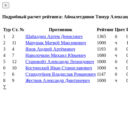
×
Подробный расчет рейтинга: Аймалетдинов Тимур Алекса
Тур
Ст. №
Противник
Рейтинг
Цвет
1
2
Шабалдин Артем Денисович
1365
б
2
11
Марущак Матвей Максимович
1000
ч
3
4
Янов Андрей Артёмович
1193
б
4
7
Наволочкин Михаил Юрьевич
1080
ч
5
12
Старовойт Александр Леонидович
1000
б
6
10
Костинский Иван Станиславович
1000
ч
7
6
Стародубцев Владислав Романович
1147
б
8
9
Жестков Александр Дмитриевич
1000
ч
∑