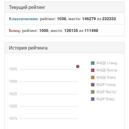
Текущий рейтинг
Классические:
рейтинг:
1036
, место:
146279
из
232332
Блиц:
рейтинг:
1000
, место:
126135
из
111498
История рейтинга
ФИДЕ станд
1035
ФИДЕ быстр
ФИДЕ блиц
1030
ФШР станд
ФШР быстр
1025
ФШР блиц
1020
1015