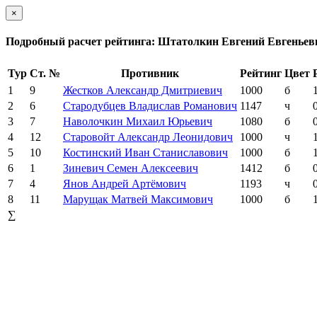
×
Подробный расчет рейтинга: Штатолкин Евгений Евгеньев
Тур
Ст. №
Противник
Рейтинг
Цвет
1
9
Жестков Александр Дмитриевич
1000
б
2
6
Стародубцев Владислав Романович
1147
ч
3
7
Наволочкин Михаил Юрьевич
1080
б
4
12
Старовойт Александр Леонидович
1000
ч
5
10
Костинский Иван Станиславович
1000
б
6
1
Зиневич Семен Алексеевич
1412
б
7
4
Янов Андрей Артёмович
1193
ч
8
11
Марущак Матвей Максимович
1000
б
∑