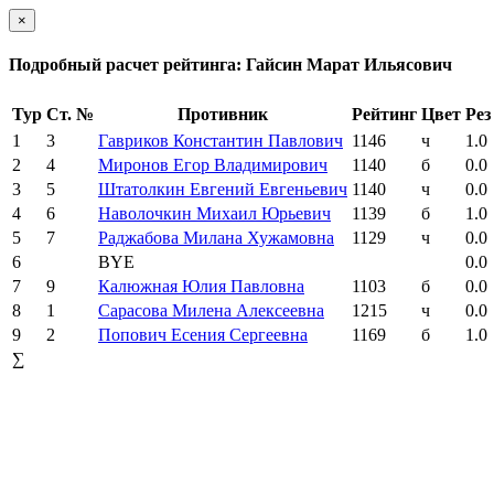
×
Подробный расчет рейтинга: Гайсин Марат Ильясович
Тур
Ст. №
Противник
Рейтинг
Цвет
Рез
1
3
Гавриков Константин Павлович
1146
ч
1.0
2
4
Миронов Егор Владимирович
1140
б
0.0
3
5
Штатолкин Евгений Евгеньевич
1140
ч
0.0
4
6
Наволочкин Михаил Юрьевич
1139
б
1.0
5
7
Раджабова Милана Хужамовна
1129
ч
0.0
6
BYE
0.0
7
9
Калюжная Юлия Павловна
1103
б
0.0
8
1
Сарасова Милена Алексеевна
1215
ч
0.0
9
2
Попович Есения Сергеевна
1169
б
1.0
∑