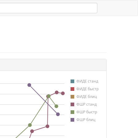
ФИДЕ станд
ФИДЕ быстр
ФИДЕ блиц
ФШР станд
ФШР быстр
ФШР блиц