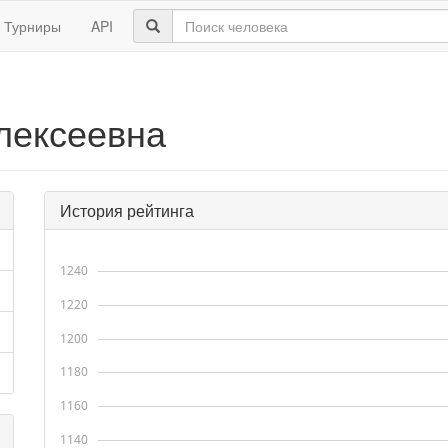
Турниры
API
лексеевна
История рейтинга
1240
1220
1200
1180
1160
1140